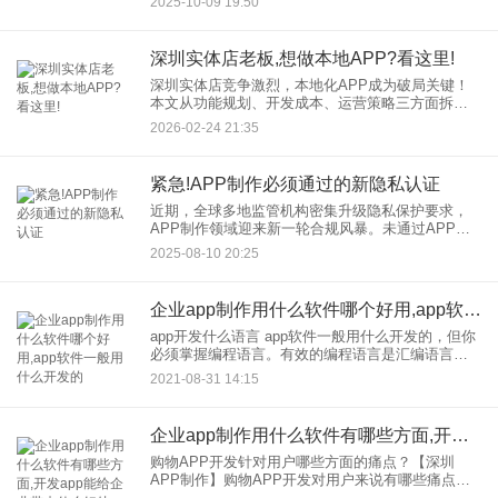
2025-10-09 19:50
么，在语音社交App制作方面，还有哪些创新形态值
得探索呢？
深圳实体店老板,想做本地APP?看这里!
深圳实体店竞争激烈，本地化APP成为破局关键！
本文从功能规划、开发成本、运营策略三方面拆
解，结合深圳本地成功案例，教你低成本打造高转
2026-02-24 21:35
化本地APP，抢占“附近流量”红利！ 一、为什么
紧急!APP制作必须通过的新隐私认证
近期，全球多地监管机构密集升级隐私保护要求，
APP制作领域迎来新一轮合规风暴。未通过APP新
隐私认证的应用，不仅面临巨额罚款（部分案例罚
2025-08-10 20:25
款高达应用年收入4%），更可能被应用商店强制下
架，用户信任崩塌。
企业app制作用什么软件哪个好用,app软件一般用什么开发的
app开发什么语言 app软件一般用什么开发的，但你
必须掌握编程语言。有效的编程语言是汇编语言。
当然，这也是一门难学的语言，可移植性很差。只
2021-08-31 14:15
能针对特定的CPU或MCU进行编程；在高级语言
中，效率较高的
企业app制作用什么软件有哪些方面,开发app能给企业带来什么好处
购物APP开发针对用户哪些方面的痛点？【深圳
APP制作】购物APP开发对用户来说有哪些痛点？
目前，互联网经济已经成为中国的一大经济体，电