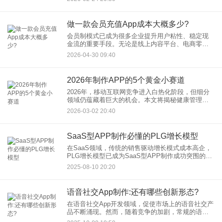
助力品牌实现可持续增长。 一、公域流量困境：烧
做一款会员充值App成本大概多少?
会员制模式已成为很多企业提升用户粘性、稳定现
金流的重要手段。无论是线上内容平台、电商零
售，还是线下的健身、美容行业，拥有一款专属的
2026-04-30 09:40
会员充值App，正在成为连接用户与服务的关键入
口。那么，做一款会员充值
2026年制作APP的5个黄金小赛道
2026年，移动互联网竞争进入白热化阶段，但细分
领域仍蕴藏着巨大的机会。本文将揭秘健康管理、
本地生活服务、绿色消费、AI社交、元宇宙五大潜
2026-03-02 20:40
力赛道，结合行业数据与成功案例，解析做APP的
核心逻辑与APP
SaaS型APP制作必懂的PLG增长模型
在SaaS领域，传统的销售驱动增长模式成本高企，
PLG增长模型已成为SaaS型APP制作成功突围的关
键路径。它不仅仅是获客策略，更是以产品为核心
2025-08-10 20:20
的增长哲学。 PLG对SaaS型AP
语音社交App制作:还有哪些创新形态?
在语音社交App开发领域，促使市场上的语音社交产
品不断涌现。然而，随着竞争的加剧，常规的语音
社交模式已难以满足用户日益多样化的需求。那