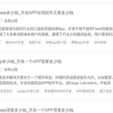
app多少钱_开发APP应用软件又要多少钱
自于
应用公园
否能够成为新的行业风口说起同城快递App，开发不得不提到Flash同城快
得了大多数消费者和用户的青睐，赢得了行业七轮融资投资。用户需求的
程
政府APP开发
电商行业
护肤app多少钱
佛教App开发
APP系统
p多少钱_开发一个APP需要多少钱
自于
应用公园
开发技术解决方案对于一个城市来说，同城的货运需求是巨大的，比如搬家
运输等。因此，借助互联网技术，许多同城货运APP软件平台，如Cargo Labradors，开始进
在线支付
iosApp开发工具
零食便利店APP开发
APP移动应用
病人信息
app需要多少钱_开发一个APP需要多少钱