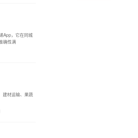
递App，它在同城
准确性满
、建材运输、果蔬