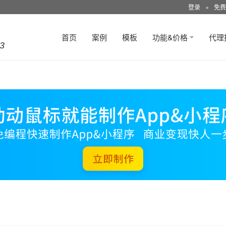
登录
●
免费
首页
案例
模板
功能&价格
代理
3