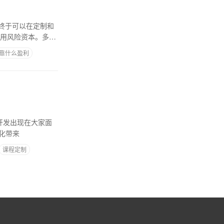
终于可以在定制和
使用风险资本。多少
p靠什么盈利
开发出现在大家面
变化带来
课程定制