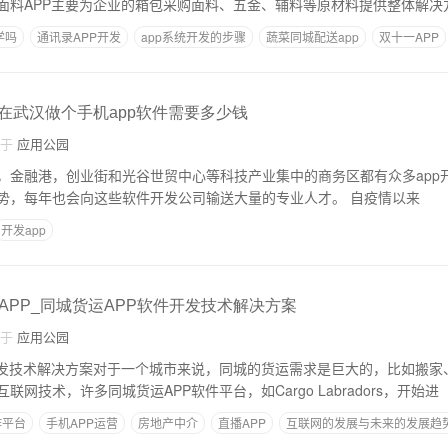
面料APP主要为企业的箱包采购面料、五金、辅料等原材料提供整体解决
学吗
通讯录APP开发
app系统开发的步骤
蔬菜同城配送app
双十一APP
:在武汉做个手机app软件需要多少钱
自于
应用公园
，金融港，创业街和光谷世贸中心等科技产业集中的商务区都有众多app
校数量国内第二的优势，每年也会向这些软件开发公司输送大量的专业人才。 自疫情以来
开发app
APP_同城货运APP软件开发技术解决方案
自于
应用公园
开发技术解决方案对于一个城市来说，同城的货运需求是巨大的，比如搬家
运输等。因此，借助互联网技术，许多同城货运APP软件平台，如Cargo Labradors，开始进
作平台
手机APP运营
房地产中介
直播APP
互联网的发展与未来的发展趋