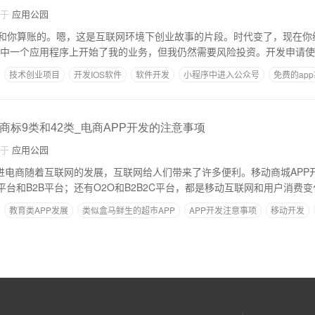
自于
应用公园
和你算账的。嗯，这是互联网环境下创业故事的片段。时代变了，现在你
其中一个应用程序上开始了我的业务，但我仍然需要风险投资。开发申请
技术创业项目
开发IOS软件
软件开发
小程序中进入公众号
免费的ap
商标9类和42类_电商APP开发的注意事项
自于
应用公园
促进电商随着互联网的发展，互联网给人们带来了许多便利。移动商城APP
平台和B2B平台；还有O2O和B2B2C平台，都是移动互联网和用户消费
教育类APP发展
类似盒马鲜生的超市APP
APP开发注意事项
移动开发