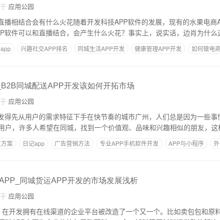
自于
应用公园
与直播相结合会有什么火花随着开发科技APP软件的发展，现有的水果电商A
PP软件可以和直播结合，会产生什么火花？事实上，说实话，边肖为什么
app
兴趣社交APP排名
同城生活APP开发
健康管理APP开发
如何做电
_B2B同城配送APP开发该如何开拓市场
自于
应用公园
开发得先从用户的需求特征下手在快节奏的城市广州，人们总是因为一些事
用户，许多人希望在同城，找到一个价值观、品味和兴趣相似的朋友，这
发方案
日记app
广告营销方法
专业APP手机软件开发
APP与小程序
外
APP_同城货运APP开发的市场发展浅析
自于
应用公园
10年，在开发拥有在线渠道的企业平台被改造了一个又一个。比如卖包包和原