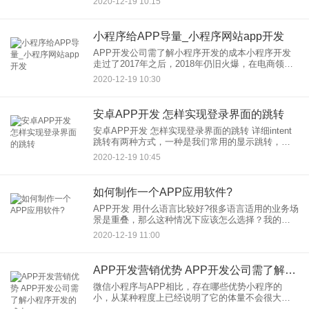
2020-12-19 10:15
得到了较大幅度的提升，使得其能够承载跟复杂的
服务功能以及使用户获得
小程序给APP导量_小程序网站app开发
APP开发公司需了解小程序开发的成本小程序开发
走过了2017年之后，2018年仍旧火爆，在电商领域
表现尤为明显。APP开发公司需要了解小程序在哪
2020-12-19 10:30
两个方面降低流行的成本，这样才能制定更好的策
略来推动行业
安卓APP开发 怎样实现登录界面的跳转
安卓APP开发 怎样实现登录界面的跳转 详细intent
跳转有两种方式，一种是我们常用的显示跳转，还
有一种是隐式跳转。显式方式：Intent aIntent = new
2020-12-19 10:45
Intent(this,XXA
如何制作一个APP应用软件?
APP开发 用什么语言比较好?很多语言适用的业务场
景是重叠，那么这种情况下应该怎么选择？我的答
案是，选择热门的。从app后端的开发语言来说，
2020-12-19 11:00
java,php,python,ruby,golang,no
APP开发营销优势 APP开发公司需了解小程序开发的成本
微信小程序与APP相比，存在哪些优势小程序的
小，从某种程度上已经说明了它的体量不会很大，
但是可以实现一些功能相对简单、交互相对简单的