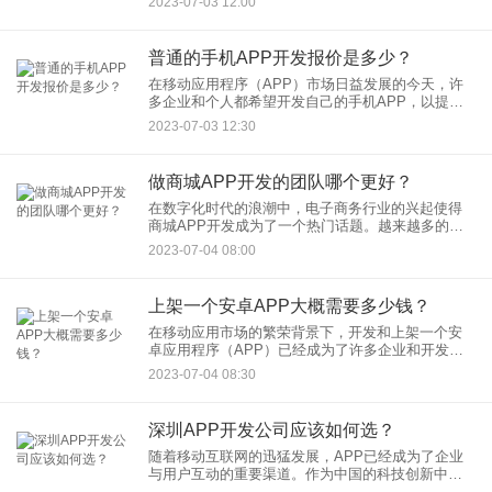
2023-07-03 12:00
Store并吸引用户，需要经历一系列的步骤和流程。
普通的手机APP开发报价是多少？
在移动应用程序（APP）市场日益发展的今天，许
多企业和个人都希望开发自己的手机APP，以提供
更好的服务和用户体验。然而，对于许多人来说，
2023-07-03 12:30
了解手机APP开发的成本和报价可能是一个重要的
考虑因素。下面将介
做商城APP开发的团队哪个更好？
在数字化时代的浪潮中，电子商务行业的兴起使得
商城APP开发成为了一个热门话题。越来越多的企
业和创业者希望通过开发一个商城APP来扩大自己
2023-07-04 08:00
的业务，并与用户建立更紧密的联系。然而，对于
初次涉足这个领域的人
上架一个安卓APP大概需要多少钱？
在移动应用市场的繁荣背景下，开发和上架一个安
卓应用程序（APP）已经成为了许多企业和开发者
追逐的目标。然而，对于初次涉足这个领域的人来
2023-07-04 08:30
说，上架一个安卓APP需要多少钱可能是一个重要
的问题。本文将探讨几
深圳APP开发公司应该如何选？
随着移动互联网的迅猛发展，APP已经成为了企业
与用户互动的重要渠道。作为中国的科技创新中
心，深圳拥有众多优秀的APP开发公司。然而，在