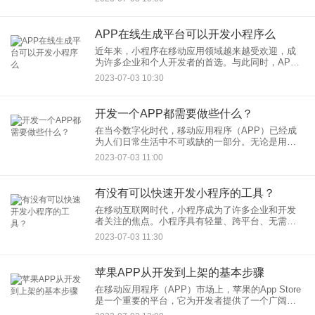
客户住宿体验是开发酒店预约APP时需要着重考虑
的问题。下面将介绍
APP在线生成平台可以开发小程序么
近年来，小程序在移动应用领域越来越受欢迎，成
为许多企业和个人开发者的首选。与此同时，APP
在线生成平台也逐渐崭露头角，为用户提供快速、
2023-07-03 10:30
简便的移动应用开发解决方案。然而，对于许多人
来说，是否可以通过AP
开发一个APP都需要做些什么？
在当今数字化时代，移动应用程序（APP）已经成
为人们日常生活中不可或缺的一部分。无论是用于
购物、娱乐还是生活，APP都提供了便捷的解决方
2023-07-03 11:00
案。然而，开发一个成功的APP并不是一件容易的
事情。下面将介绍开
有没有可以快速开发小程序的工具？
在移动互联网时代，小程序成为了许多企业和开发
者关注的焦点。小程序具有轻量、跨平台、无需下
载安装等优势，成为了企业推广和用户互动的重要
2023-07-03 11:30
手段。为了满足市场需求，许多开发者工具已经涌
现出来，可以帮助开发者快
苹果APP从开发到上架的基本步骤
在移动应用程序（APP）市场上，苹果的App Store
是一个重要的平台，它为开发者提供了一个广阔的
用户群体。然而，要将自己的APP成功上架到App