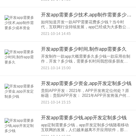
与，包括产品经理、策划、UI设计、架构师、项目
经理、
开发app需要多少技术,app制作需要多少成本资金
如何知道开发一款APP需要花费多少钱？当今时
代，互联网行业持续发展，app已经成为大多数公司
人的必需品如何到达开发，的APP如何在开发，多
2021-10-14 14:45
少钱消费一个APP是否想要外包，的APP等。都是
公司需要考虑的
开发app需要多少时间,制作app需要多久
开发制作一款app大概需要多久多少钱一款应用在制
作，开发？多少钱，需要多长时间我想很多朋友都
在关注这个问题。今天云醒就在这里给大家简单说
2021-10-14 15:00
一下一个app在制作，开发需要多长时间首先要明确
网站的需求和定位
开发app需要多少资金,app开发定制多少钱
贵阳APP开发：2021年，APP开发将定位何处？原
标题：贵阳APP开发： 2021年APP开发将落户何
处？ 随着开发， APP数量的不断增加，它甚至已经
2021-10-14 15:15
成为人们生活中不可分割的一部分。无论是苹果
开发app需要多少钱,app开发定制多少钱
app定制需要多少钱，app开发定制多少钱随着移动
互联网的发展，人们越来越离不开应用软件，那么
你现在需要多少钱做一个app软件吗？让我们了解一