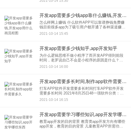
2021-10-14 15:30
下app开发，定制和多少钱 虽然很多想要开发APP
的朋
开发app需要多少钱app靠什么赚钱,开发app用什么画流程图
怎么样网上赚钱 什么软件APP可以靠谱挣钱免费赚
钱目前很多app为了吸引用户都开通了各种渠道赚
钱，比如看新闻赚钱，做任务赚钱等等，相信很多
2021-10-14 15:45
网友都知道。那么如何在网上赚钱呢？现在，什么
软件APP可以免费
开发app需要多少钱知乎,app开发知乎
为什么逻辑思维不做小程序了而开发APP得到前段
时间，老罗说自己不会是小程序的原因是什么？罗
记思维联合创始人快刀青衣给出了不做小程序：的
2021-10-14 16:00
答案“哈哈哈，就是他在一个群里吹牛。”此前，团队
就小程序的适用场景
开发app需要多长时间,制作app软件需要多久
打车APP软件开发需要多长时间打车APP软件开发
需要多长时间 2021年8月25日48一强软件分类：安
卓App开发计划 出租车APP软件的普及大大方便了
2021-10-14 16:15
我们的日常出行，同时也节省了金钱和
开发app需要学习哪些知识,app开发学哪些东西
教育app开发的目的背景 教育类app开发方向有哪些
app开发，教育的目的背景 儿童教育APP所需功
能： 教育儿童应用的功能如下：1 .向用户展示教育