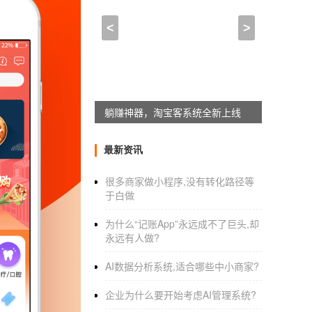
智慧教学App开发解决用
<
>
2020-11-23 14:45:00
来自于
应用公园
智慧教育
app
park.cn/" target="_blank">
App开
提供优质的方便的教育教学服务。现在很多的
躺赚神器，淘宝客系统全新上线
开通互联网的教育教学的功能服务。那智慧教
最新资讯
智慧教育
app
park.cn/" target="_blank">
App开
1、方便的学习方式用户通过互联网可以快速的
很多商家做小程序,没有转化路径等
于白做
后进行学习。在App上有直播的课程的学习，
视频，随时观看视频教学，学习知识技能。
为什么“记账App”永远成不了巨头,却
永远有人做?
AI数据分析系统,适合哪些中小商家?
企业为什么要开始考虑AI管理系统?