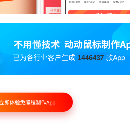
已为各行业客户生成
款App
1446437
立即体验免编程制作App