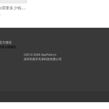
开发一个租房app需要多少钱,短租app开发
0
官方微信
©2012-2026
AppPark.cn
深圳市致宇天承科技有限公司