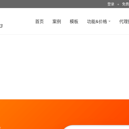
登录
●
免费
首页
案例
模板
功能&价格
代理
3