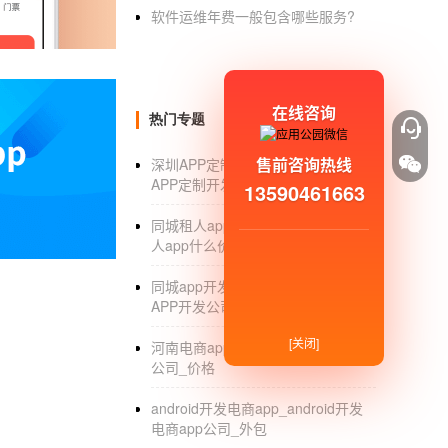
软件运维年费一般包含哪些服务?
2、丰富的教学模式用户除了直播教学和离线
学习方案，满足不同的用户的教学上的需求。
向老师求助，及时解决问题，提高学习效率。
3、智慧的教学提供在App上可以实现我们在
在线咨询
热门专题
用户的学习的效率。
售前咨询热线
深圳APP定制开发公司_深圳手机
智慧教学
App开发
是现代化教育发展的趋势，
APP定制开发公司有哪些_排名
13590461663
费的资讯信息。
同城租人app制作价格_制作同城租
人app什么价_排行
同城app开发公司_同城生活服务
APP开发公司_方案
[关闭]
河南电商app开发_河南电商app开发
公司_价格
android开发电商app_android开发
电商app公司_外包