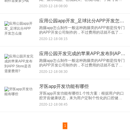
等等。这里送你一套企业APP模板，可以一键套
2020-12-18 08:00
用，不需要从零开始开发，一周时间，不懂编程也
可以制作企业APP。
应用公园app开发_足球比分APP开发怎么做
跑腿app怎么制作一般这种跑腿类的APP都是找专门
的APP开发公司制作的，不过费用的话就不低了。
如果楼主想自己做的话也不是不可能，可以找那种
2020-12-18 08:15
APP模板，直接套用，连代码都不用写了。我知道
这种模式的好像
应用公园开发完成的苹果APP,发布到APP Store是否需要费用?
跑腿app怎么制作一般这种跑腿类的APP都是找专门
的APP开发公司制作的，不过费用的话就不低了。
如果楼主想自己做的话也不是不可能，可以找那种
2020-12-18 08:30
APP模板，直接套用，连代码都不用写了。我知道
这种模式的好像
牙医app开发功能有哪些
牙医app开发功能有哪些1.个性方案：根据用户的口
腔牙齿健康状态，来为用户定制个性化的口腔健康
方案。2.护牙知识：为用户提供口腔溃疡疾病预防、
2020-12-18 08:45
治疗、保健等牙科专业知识，提供一些刷牙或是日
常口腔维护清洁
1