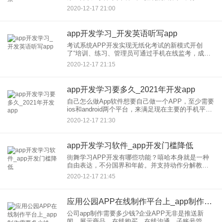
成熟的APP应用都采用了Native+Web的混合视图，
2020-12-17 21:00
即在APP中嵌入浏览器框架，加载HTML网页。这
app开发学习_开发英语听写app
考试系统APP开发实现无纸化考试的新模式开创
了“培训、练习、管理员可通过手机在线监考，成绩
排名等，数据准确、分析清晰。一、管理员：1.学习
2020-12-17 21:15
培训管理--电子教材管理，定制学习任务，学员学习
进度在线监考中
app开发学习要多久_2021年开发app
自己怎么做App软件想要自己做一个APP，至少需要
ios和android两个平台，来满足现在主要的手机平台
使用用户。当然这是比较比较全面的要求，如果自
2020-12-17 21:30
己做一个APP的话，你要懂得美工、ui设计、编程、
app开发学习软件_app开发门槛降低
街舞学习APP开发有哪些功能？嘻哈本身就是一种
自由表达，不分国界和年龄。并支持动作分解教
学。它为用户提供了一个很好的学习助手，用户可
2020-12-17 21:45
以通过屏幕背面真正了解自己想学的东西。街舞学
习APP开发功能有哪些？
应用公园APP在线制作平台上_app制作需要多少钱
公司app制作需要多少钱?企业APP无非是推送新
闻、展示商品、在线购买、在线沟通、子账号管理