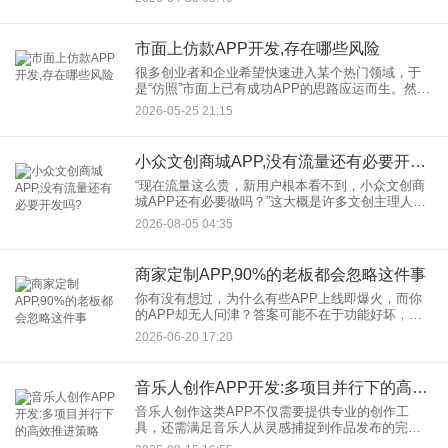
会员充值App，正在成为连接用户与服务的关键入
口。那么，做一款会员充值
市面上仿款APP开发,存在哪些风险
很多创业者和企业希望快速进入某个热门领域，于
是“仿照”市面上已有成功APP的思路应运而生。然
而，仿款APP开发表面上是捷径，实际却暗藏多重
2026-05-25 21:15
风险。如果事先不了解仿款APP存在的风险，很可
能投入资金和时间
小众文创商城APP,没有流量还有必要开发吗?
“现在流量这么贵，新用户根本看不到，小众文创商
城APP还有必要做吗？”这大概是许多文创主理人内
心反复拉扯的问题。一边是对原创好物的炙热表
2026-08-05 04:35
达，一边是冷冰冰的流量数字，卡在中间的创业者
不免犹豫。答案并非简
商家定制APP,90%的老板都会忽略这件事
你有没有想过，为什么有些APP上线即爆火，而你
的APP却无人问津？答案可能不在于功能好坏，而
在于一个你从未注意过的细节。 做过商家定制APP
2026-06-20 17:20
的老板都懂，从立项到上线，那是一路踩坑、一路
烧
音乐人创作APP开发:多项目并行下的高效推进策略
音乐人创作这类APP不仅需要提供专业的创作工
具，还需满足音乐人从灵感捕捉到作品发布的完整
需求。然而，当企业同时推进多个音乐人创作APP