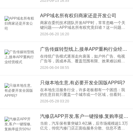
2025-09-15 16:55
开发项目时，如何确保资源合理分配、进度有序可
控，成为项目成功的关键
APP域名所有权归商家还是开发公司
商家在委托技术团队开发APP时，常常忽略一个关
键问题——APP域名所有权究竟归谁？这一问题一
旦在合作后期引发争议，可能直接影响业务的正常
2026-06-20 16:20
运营。本文将围绕APP域名所有权的法律属性、实
际控制权以及常见合
广告传媒转型线上,接单APP重构行业经营模式
在传统广告模式逐渐走向衰落，如户外广告、电视
广告等，因成本高、覆盖范围有限、效果难以精准
评估等问题，逐渐被市场边缘化。在信息爆炸的时
2026-06-04 08:55
代，精准投放就像是一把精准的手术刀，能直击目
标受众的痛点，而线上广告
只做本地生意,有必要开发全国版APP吗?
在本地生活服务行业，许多老板都有一个困惑：我
的生意目前只覆盖一个城市或一个区域，但看到别
人都在做APP，我是不是应该一步到位，开发全国
2026-05-28 03:20
版APP，为未来扩张做准备？这个问题背后，其实
是对技术投入与商业回
汽修店APP开发,客户一键报修,复购率提升50%!
当前，汽车保有量突破3.4亿辆，后市场规模超1.3万
亿元，传统汽修门店正面临服务分散、信息不透
明、客户留存难等核心痛点。而APP开发凭借其智