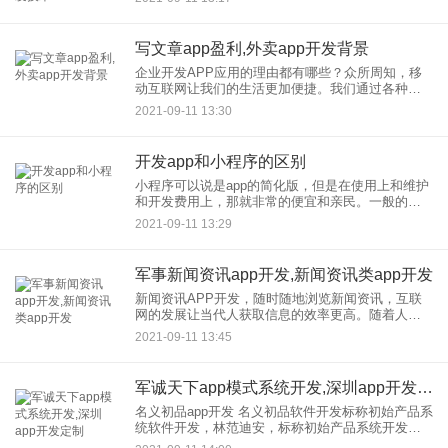
拼多多的拼团软件，那么，做一个类似拼多多平台
需要多少钱？首先，
写文章app盈利,外卖app开发背景
企业开发APP应用的理由都有哪些？众所周知，移
动互联网让我们的生活更加便捷。我们通过各种
APP应用解决日常需求，这些应用都来自开发，企
2021-09-11 13:30
业APP在开发，企业，的应用是充分理由和慎重考
虑的结果。让我们谈谈
开发app和小程序的区别
小程序可以说是app的简化版，但是在使用上和维护
和开发费用上，那就非常的便宜和亲民。一般的小
程序商城可以控制在1000块以内，而App那就要几千
2021-09-11 13:29
块到几十万块不等。app适合产品复杂度高，功能受
限低的产
军事新闻资讯app开发,新闻资讯类app开发
新闻资讯APP开发，随时随地浏览新闻资讯，互联
网的发展让当代人获取信息的效率更高。随着人们
生活水平的不断提高，在新闻获得资讯对于人们来
2021-09-11 13:45
说也是非常重要的，在应用市场上，新闻，资讯和
APP开发已经形成了一
军诚天下app模式系统开发,深圳app开发定制
名义初品app开发 名义初品软件开发标称初始产品系
统软件开发，林范迪安，标称初始产品系统开发，
标称初始产品软件开发，标称初始产品app开发，标