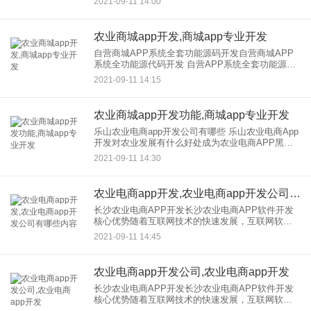
2021-09-11 14:00
称初始产品商城开发不断创新运营模式，创造新的
竞争优势。疫情
农业商城app开发,商城app专业开发
自营商城APP系统全套功能源码开发自营商城APP
系统全功能源代码开发 自营APP系统全套功能源代
码欢迎来电：科技：曹女士：追求生活品质绿色无
2021-09-11 14:15
污染的农产品一直受到大家的青睐，成为餐桌上不
可或缺的美食
农业商城app开发功能,商城app专业开发
乐山农业电商app开发公司有哪些 乐山农业电商App
开发对农业发展有什么好处成为农业电商APP黑马
需要考虑哪些问题？ 互联网农业电商APP的出现，
2021-09-11 14:30
填补了农产品与互联网结合的空白。打造O2O区域
农产
农业电商app开发,农业电商app开发公司有哪些内容
长沙农业电商APP开发长沙农业电商APP软件开发
核心优势随着互联网技术的快速发展，互联网软件
的应用越来越广泛，成为新经济发展的动力。互联
2021-09-11 14:45
网技术与新兴技术的融合可以有效促进我国现代农
业的发展。“互联网”
农业电商app开发公司,农业电商app开发
长沙农业电商APP开发长沙农业电商APP软件开发
核心优势随着互联网技术的快速发展，互联网软件
的应用越来越广泛，成为新经济发展的动力。互联