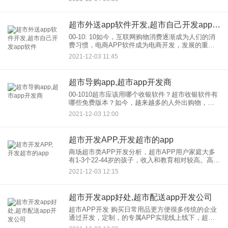
商城app开发公司也是在开发前需要耗费一定时间和
精力去做的事。那
超市外送app软件开发,超市自己开发app软件
00-10: 10如今，互联网购物消费逐渐成为人们的消
费习惯，电商APP软件成为电商开发，发展的重要
互联网平台社区，某超市APP通过目前的互联网平
2021-12-03 11:45
台为人们提供更加便捷的互联网消费服务，这对于
社区app
超市导购app,超市app开发商
00-1010超市应该用哪个收银软件？超市收银软件有
哪些免费版本？如今，越来越多的人外出购物，选
择不用卡付款。商家有一个好的收银软件是必不可
2021-12-03 12:00
少的，既能解决找零问题，又能提高交易效率。因
此，浏览器Hom
超市开发APP,开发超市的app
商场超市类APP开发分析，超市APP用户家庭大多
有1-3个22-44岁的孩子，收入和教育相对较高。高达
80%的用户表示他们使用商店APP获取优惠券，而
2021-12-03 12:15
57%的用户使用特殊产品。显然，使用超市APP与
省
超市开发app好处,超市配送app开发公司
超市APP开发 购买日常用品更方便很多传统的企业
通过开发，定制，的专属APP实现线上线下，超市
也是如此。随着移动互联网的快速发展，网上购物