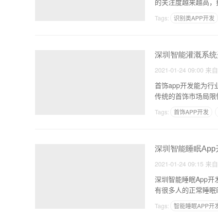
的关注度越来越高，
如
Tags:
识别类APP开发
深圳智能灌溉系统
2021-01-24 09:00
来
首饰app开发能为
传统的首饰市场局限
Tags:
首饰APP开发
深圳智能睡眠Ap
2021-01-24 09:15
来
深圳智能睡眠App
有很多人的正常睡眠
Tags:
智能睡眠APP开