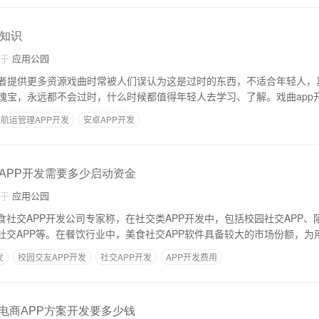
备知识
自于
应用公园
爱好者提供更多资源戏曲时常被人们误认为这是过时的东西，不适合年轻人
瑰宝，永远都不会过时，什么时候都值得年轻人去学习、了解。戏曲app
航运管理APP开发
安卓APP开发
APP开发需要多少启动资金
自于
应用公园
食社交APP开发公司专家称，在社交类APP开发中，包括校园社交APP、
食社交APP等。在餐饮行业中，美食社交APP软件具备较大的市场份额，为
发
校园交友APP开发
社交APP开发
APP开发费用
 电商APP方案开发要多少钱