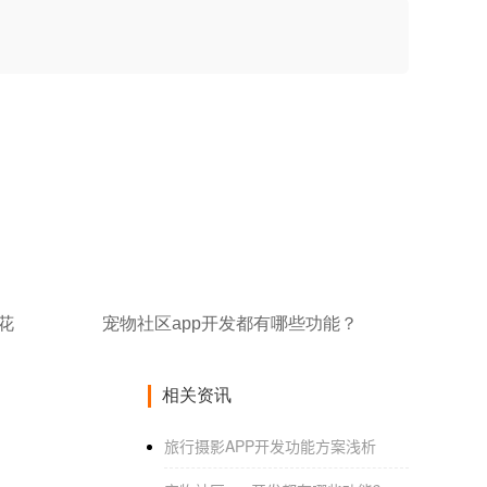
乱花
宠物社区app开发都有哪些功能？
相关资讯
旅行摄影APP开发功能方案浅析