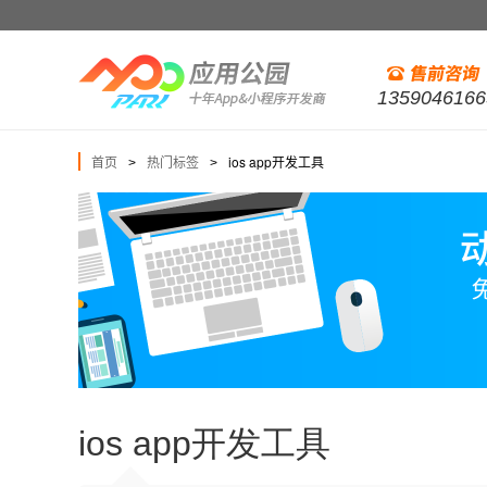
1359046166
首页
热门标签
ios app开发工具
>
>
ios app开发工具