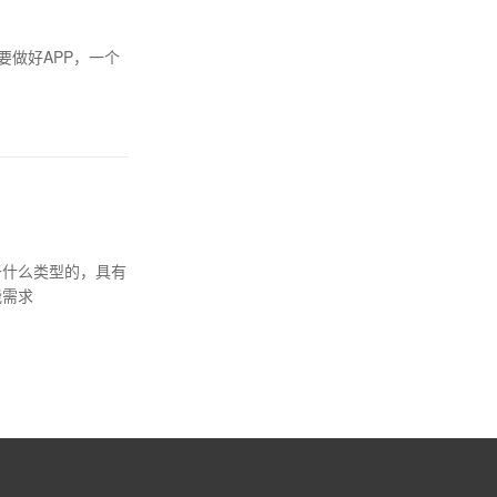
要做好APP，一个
于什么类型的，具有
能需求