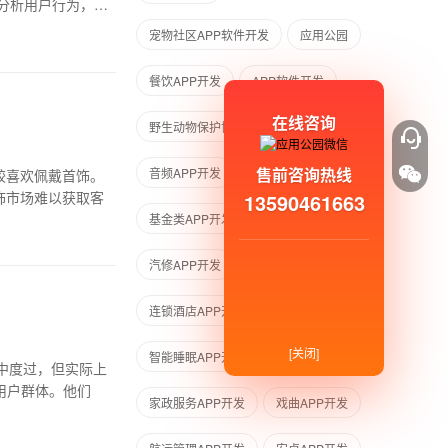
分析用户行为，譬
宠物社区APP软件开发
应用公园
餐饮APP开发
APP软件开发
在线咨询
野生动物保护协会APP开发
售前咨询热线
音频APP开发
实景翻译APP开发
较喜欢佩戴首饰。
饰市场难以获取客
13590461663
基金类APP开发
识别类APP开发
汽修APP开发
APP定制开发
连锁酒店APP开发
首饰APP开发
[关闭]
智能睡眠APP开发
APP开发定制
中度过，但实际上
用户群体。他们
家政服务APP开发
戏曲APP开发