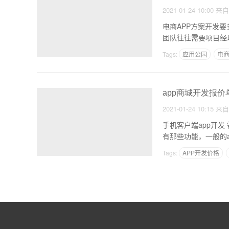
2021-01-24 10:00
来
电商APP方案开发要
团队往往需要项目经
Tags:
应用公园
电商
app商城开发报价
2021-01-24 10:15
来
手机客户端app开发
有那些功能，一般的
Tags:
APP开发价格