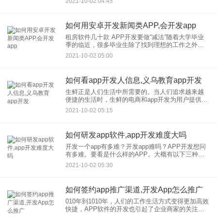
2021-10-02 04:45
业模式，终被社会淘汰。那么对于传统的企业，我
们应该如何找到创新的商
如何用安卓开发新闻类APP,会开发app
租房软件几十款 APP开发要做“减法”随着大学毕业
季的临近，很多毕业生除了找到理想的工作之外，
还面临着一个重要的任务：如何用优质惠的价格租
2021-10-02 05:00
到合适的房子因此，笔者打开一个APP应用市场，
搜索“租房”。结
如何看app开发人信息,义乌教育app开发
生鲜正是人们生活中所需要的。当人们追求越来越
便捷的生活时，生鲜的电商和app开发为用户提供了
更好的服务。在配送，我们在生鲜和配送，提供更
2021-10-02 05:15
快的配送速度，在生鲜提供保鲜，在生鲜提供保鲜
冷链技术，确保产品质
如何研发app软件,app开发难度大吗
开发一个app有多难？开发app难吗？APP开发想问
有多难。要看是什么样的APP。大概有以下三种情
况： 1.自娱自乐APP 开发目的：纯粹练习/自娱自乐
2021-10-02 05:30
参与者：一名程序员 完成
如何签约app推广渠道,开发App怎么推广
010年到1010年，人们的工作生活方式变得更加高效
快捷，APP软件的开发也引起了企业商家的关注。
很多企业商家利用开发APP软件向互联网发展。那