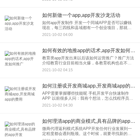
合性的电视平台相比，垂直的电商App开发在运营的
产品种类上
如何新做一个app,app开发沙龙活动
如何app开发制作 开发一个同城APP是否可以赚钱
现在，每三四线和县域都有一个创业项目，那就是
本地生活圈，一个本地生活app软件，用户可以在这
2021-10-02 04:00
里发布关于同城，的信息，查看本地新闻，网上购
买商品，发帖互
如何有效的地推app的话术,app开发如何推广
教育类app开发出来以后该如何运营推广？推广方法
介绍教育行业目前相当火爆，各教育机构也在不断
抢占用户市场；当然，教育APP更多的只是教育机
2021-10-02 04:15
构的延伸产品；通过App更好地开展用户圈粉，为家
长和老师提供更
如何注册戓开发商城app,开发商城app的费用
APP需要掌握哪些技能呢 手机开发平台快速制作
APP 以前很多人问：我有个想法，怎么找程序员合
作？如何找到投资者？在被很多人无情嘲讽后，这
2021-10-02 04:30
个问题逐渐演变成：我对一个APP有了想法，我的
APP需要掌握
如何理清app的商业模式,具有品牌的app开发
微商代理返利模式系统APP开发任何行业发展到一
定程度都会遇到瓶颈。这个时候，就要寻找新的商
业模式。很多人守旧墨守成规，不愿意探索新的商