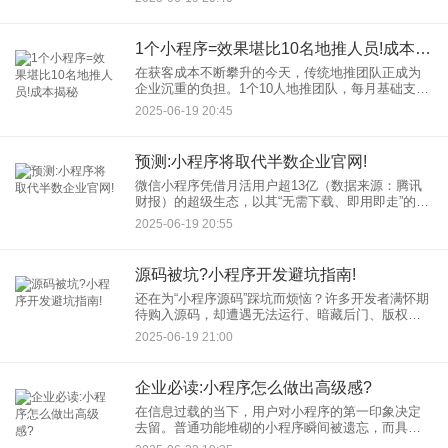
售员”。老客推荐的新用户，往往信任度更高、转化
率更好、生命周期价值更
1个小程序=效果堪比10名地推人员!成本揭秘
在获客成本不断攀升的今天，传统地推团队正成为
企业沉重的负担。1个10人地推团队，每月基础支出
轻松突破10万元——这还不包括潜在的管理损耗与
2025-06-19 20:45
低效覆盖。但一个精心设计的小程序，却能在数字
世界发挥远超10名
预测:小程序将取代半数企业官网!
微信小程序凭借月活用户超13亿（数据来源：腾讯
财报）的超级生态，以其“无需下载、即用即走”的特
性，正悄然重构企业与用户的连接方式。一个显著
2025-06-19 20:55
趋势浮现：功能强大的企业官网小程序（或称官网
小程序），正成为企
源码被坑?小程序开发避坑指南!
还在为“小程序源码”踩坑而烦恼？许多开发者满怀期
待购入源码，却遭遇无法运行、暗藏后门、版权不
清、售后无门的困境。别担心，这份实用的“小程序
2025-06-19 21:00
指南”助你避开雷区，安全高效开发！ 一、
企业必读:小程序怎么做出高级感?
在信息过载的当下，用户对小程序的第一印象决定
去留。普通功能堆砌的小程序瞬间被遗忘，而具
备“高级感”的企业小程序设计则能瞬间抓住用户眼