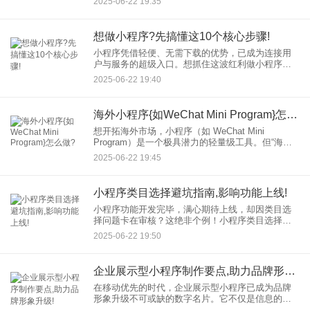
2025-06-22 19:35
球，建立品牌信任，显著提升转化与留存。如何让
您的小程序在众多竞争者中
想做小程序?先搞懂这10个核心步骤!
小程序凭借轻便、无需下载的优势，已成为连接用
户与服务的超级入口。想抓住这波红利做小程序？
别急着动手！深入理解并走好以下小程序核心步
2025-06-22 19:40
骤，才是高效开发、避免踩坑、打造爆款的关键！
🔍
海外小程序{如WeChat Mini Program}怎么做?
想开拓海外市场，小程序（如 WeChat Mini
Program）是一个极具潜力的轻量级工具。但“海外
小程序”怎么做才能成功？绝非简单复制国内模式。
2025-06-22 19:45
以下是关键步骤与策略： 一、深
小程序类目选择避坑指南,影响功能上线!
小程序功能开发完毕，满心期待上线，却因类目选
择问题卡在审核？这绝非个例！小程序类目选择是
影响小程序功能上线的关键门槛，选错类目轻则反
2025-06-22 19:50
复驳回，重则功能受限甚至永久封禁。这份避坑指
南助你精准避雷，让上线之
企业展示型小程序制作要点,助力品牌形象升级!
在移动优先的时代，企业展示型小程序已成为品牌
形象升级不可或缺的数字名片。它不仅是信息的载
体，更是品牌理念、价值与专业度的立体呈现。掌