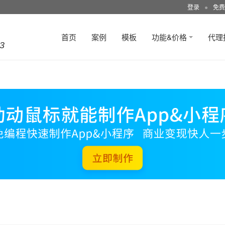
登录
●
免费
首页
案例
模板
功能&价格
代理
3