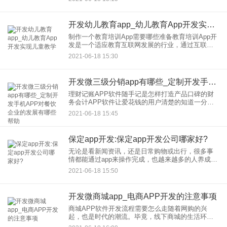
的作业，引导和延伸学生的课后作业。优秀的申请
甚至开放在线教师答疑
开发幼儿教育app_幼儿教育App开发实现儿童教学
制作一个教育培训App需要哪些准备教育培训App开
发是一个适应教育互联网发展的行业，通过互联网
从教育获取资源是现代用户的学习习惯。一个好的
2021-06-18 15:30
应用可以给用户带来良好的教育体验，从而留住用
户，吸引新用户。教
开发微三级分销app有哪些_定制开发手机APP对餐饮企业的发展有哪些帮助
理财记账APP软件随手记是怎样打造产品口碑的财
务会计APP软件让爱花钱的用户清楚的知道一分钱
一分货。从几年前开始，财务会计APP软件作为小
2021-06-18 15:45
众产品出现在一些智能消费者的手机上。互联网产
品蓬勃发展，口碑相
保定app开发:保定app开发公司哪家好?
无论是看新闻资讯，还是日常购物或出行，很多事
情都能通过app来操作完成，也越来越多的人养成了
出门不带现金的习惯，这恰恰也反映出app给我们生
2021-06-18 15:50
活带来的便利。那么完成一款app开发难不难？
开发微商城app_电商APP开发的注意事项
商城APP软件开发流程需要怎么走随着网购的兴
起，也是时代的潮流。毕竟，线下商城的生活环境
越来越差。如果我们能通过开发，的商城应用帮助