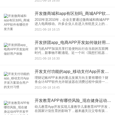
2021-06-18 16:00
商城发展业务，那么商城的开发流程需要走多远？1.
如果用户想要一个开发
开发微商城和app有区别吗_商城APP软件有哪些开发方案
2010年至2010年，企业主要通过微商城和商城APP
进入电商移动。许多企业人在进入传统意义上的电
商时或多或少有些困惑。困惑主要来自于对开发电
2021-06-18 16:15
商申请的不熟悉。开发应该首先制定一个总体规
划。包括开发规划
开发拼团app_电商APP开发如何做好用户体验
拼飞机APP加深共享打造便利出行在当前的互联网
时代，新事物不断涌现。近一个叫《我想打机器》
的APP进入了人们的视线。这个软件有点像拼车
2021-06-18 16:30
APP。它的基本功能是整合闲置或“空”公务机上的备
用座位，为有需要
开发支付功能的app_移动支付App开发方案迎合用户的支付习惯
理财记账APP未来的重点发展方向主要有哪些？财
务会计APP软件允许斩波器在消费过程中保持一定
的合理性。随着各种电商的蓬勃发展和支付方式的
2021-06-18 16:45
不断改进，人们无论走到哪里都会受到“买进来，买
出去”的消费观念的
开发教育APP有哪些风险_现在健身运动APP开发平台主流的健身模式有哪些
幼儿教育App开发实现儿童教学儿童教育APP开发，
在国家计划生育的影响下，越来越关注父母有孩子
的教育。承担教育儿童学习的任务随着人口老龄