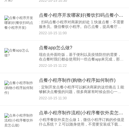
2022-10-15 10:30
二维码，小程序订餐小程序。顾客可以在小程序查
看电子菜单订单
点餐小程序开发哪家好(餐饮扫码点餐小程序开发)
: 扫码点餐小程序对商家的好处 1.快速点餐：不需要
服务员。微信餐饮小程序。自己点餐，提高餐厅的
成交率。对接收据打印系统，订单清晰，实时监
2022-10-15 11:00
控，避免出错。 2.又好又快结账微信在线转账方便
快捷
点餐app怎么做?
现在去外面吃饭，基于便利以及疫情防控的需要，
在点餐时我们都会使用到一些点餐app来完成，那么
这些点餐app怎么做呢？ 对于用户而言，如果快速清
2022-10-15 11:22
晰地了解餐品信
点餐小程序制作(购物小程序如何制作)
: 定制开发点餐小程序可以解决商家的这些痛点 1.能
够解决点餐慢的问题，很多商家有时候会担心一件
事，就是我们的客户点餐慢。如果他们在前台点
2022-10-15 11:30
餐，很多用户会考虑很久，很大程度上影响后期用
户的点餐。但
点单小程序制作流程(小程序餐饮外卖怎么做)
小程序餐饮外卖怎么做 1，微信小程序订购的价值是
什么系统？ 2.可以随身使用，不需要安装或下载，
不会引起客户反感，客户第一次使用时可以在舒适