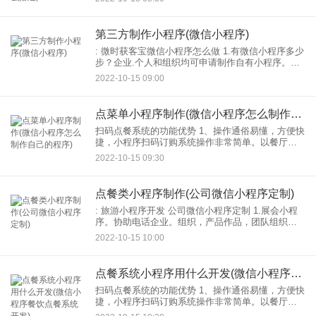
然后就可以快速出门了制作，属于我们的社区团购
小程序
第三方制作小程序(微信小程序)
: 微时获客宝微信小程序怎么做 1.有微信小程序多少
步？企业.个人和组织均可申请制作自有小程序。那
么这个过程分为几个步骤呢？ 2.提交主体申请认
2022-10-15 09:00
证，需要提供企业营业执照等。企业信息.需要注意
点菜单小程序制作(微信小程序怎么制作自己的程序)
扫码点餐系统的功能优势 1、操作通俗易懂，方便快
捷，小程序扫码订购系统操作非常简单。以餐厅点
餐小程序为例。顾客进入餐厅落座后扫描桌子上的
2022-10-15 09:30
二维码，小程序订餐小程序。顾客可以在小程序查
看电子菜单订单
点餐类小程序制作(公司微信小程序定制)
: 旅游小程序开发 公司微信小程序定制 1.展会小程
序。协助电话企业。组织，产品作品，团队组织，
个人形象等。进行大气图像展示，支持产品展示和
2022-10-15 10:00
物品系统。 2.预约小程序.客户线上直接预约服务，
点餐系统小程序用什么开发(微信小程序餐饮点餐系统开发)
扫码点餐系统的功能优势 1、操作通俗易懂，方便快
捷，小程序扫码订购系统操作非常简单。以餐厅点
餐小程序为例。顾客进入餐厅落座后扫描桌子上的