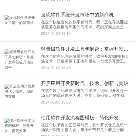
上，跟随我的脚步，我们一起探索一下这个“Web应
用开发-实用指南”，就
发现软件系统开发市场中的新商机
在这个快速变化的数字化时代，我一直在寻找那些
被遗落在数据缝隙里的闪光点。我的探索之旅是在
软件系统开发市场中，那是一片充满了无限可能性
2024-01-08 17:15
的土地。这不仅是一片沃土，更是一个新商机的宝
库。今天，我想与大家分享
轻量级软件开发工具包解密：掌握开发利器提升项目效率
在这个信息化飞速发展的时代，软件开发如同现代
炼金术，只要掌握了正确的魔杖（也就是开发工
具），就能在数字世界里变出一个又一个奇迹。我
2024-01-08 17:45
就是那位手持魔杖的炼金术士，今天，我要带大家
解密那些令人叹为观止的轻量
开启应用开发新时代：技术、创新与突破
在这个数字化迅速演进的世界里，说应用开发是一
场无声的革命也不为过。毕竟，我们每天都在和各
式各样的应用打交道，它们已经成为我们生活中不
2024-01-08 18:00
可或缺的一部分。不过，别担心，我今天不是来给
你们上一堂沉闷的技术课，
使用软件开发流程图模板：简化开发、提高效率
在这个快节奏的互联网时代，软件开发像是在玩一
场紧张刺激的接力赛，每个环节都关乎着是否能够
领跑在市场的前端。在这种竞争激烈的背景下，使