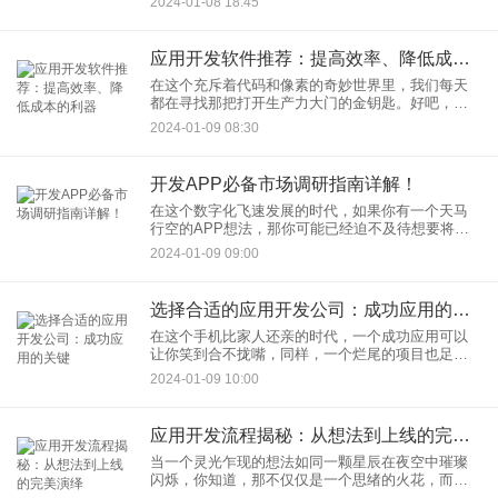
2024-01-08 18:45
用软件开发流程图模板就显得尤为重要了。嗯，让
我们来聊聊这个能让开发变
应用开发软件推荐：提高效率、降低成本的利器
在这个充斥着代码和像素的奇妙世界里，我们每天
都在寻找那把打开生产力大门的金钥匙。好吧，我
得承认，作为一个长期操弄键盘的文字工作者，我
2024-01-09 08:30
并不擅长将复杂的代码编织成一款亮眼的应用。但
是，我知道的是，有那么一
开发APP必备市场调研指南详解！
在这个数字化飞速发展的时代，如果你有一个天马
行空的APP想法，那你可能已经迫不及待想要将它
实现，投入市场的怀抱了。不过，冷静点，亲爱的
2024-01-09 09:00
潜在APP开发者们，不是每个灵光乍现的想法都能
够在残酷的市场海洋中
选择合适的应用开发公司：成功应用的关键
在这个手机比家人还亲的时代，一个成功应用可以
让你笑到合不拢嘴，同样，一个烂尾的项目也足够
让你哭到怀疑人生。所以，找到一家靠谱的应用开
2024-01-09 10:00
发公司，简直就是打造成功应用的半壁江山！
应用开发流程揭秘：从想法到上线的完美演绎
当一个灵光乍现的想法如同一颗星辰在夜空中璀璨
闪烁，你知道，那不仅仅是一个思绪的火花，而是
一款潜力无限的应用的诞生。但是，如何将这颗星