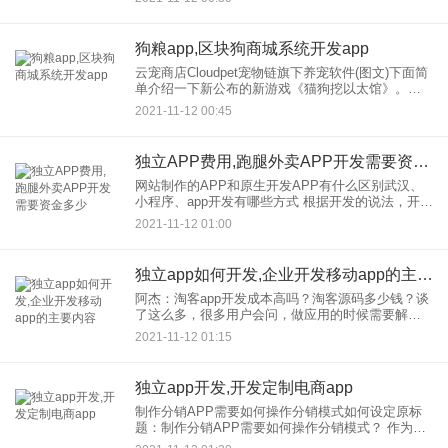
买什么，足不出户，就像买花一样。建立一个互联
网营销购物平台只
狗粮app,区块狗商城系统开发app
云宠商店Cloudpet宠物链旗下养宠软件(图文)下面简
单介绍一下新公布的新游戏《猫狗挖以太馆》。简
单来说，一只加密猫和一只吉祥狗的组合可以开始
2021-11-12 00:45
挖掘，可以产生PET收入和ETH收入。 自2021年
独立APP费用,跑腿外卖APP开发需要资金多少
网站制作的APP和原生开发APP有什么区别武汉、
小程序、app开发有哪些方式 根据开发的说法，开发
应用可以分为本地应用和网络应用 APP， 安卓的原
2021-11-12 01:00
生应用是开发，的JAVA，IOS的
独立app如何开发,企业开发移动app的主要内容
阿杰：淘客app开发成本高吗？淘客源码多少钱？谈
了这么多，很多用户会问，做应用的时候需要解决
哪些关键问题，是淘宝app开发的成本高，还是淘宝
2021-11-12 01:15
多少钱？的源代码 为数不多，代理？这么多淘宝应
用，我该选
独立app开发,开发定制电商app
制作分销APP需要如何操作分销模式如何设定原标
题：制作分销APP需要如何操作分销模式？ 作为商
家，在思考新的营销模式，增加产品销量的同时，