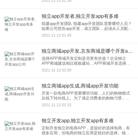
2021-11-12 01:30
打造三级分销APP系统是一个不错的策略。但是对
于价格，来说
独立app开发者,独立开发app有多难
组建app开发团队 组建app开发团队需要哪些人员？
如果公司想在app开发，成立团队，必须从人员配
备、员工总数、新项目要求、产品规划等多方面考
2021-11-12 01:45
虑。考虑到在app开发建立团队所需的成本和资本投
资毕竟非常
独立商城app开发,京东商城是哪个开发app公司
选择APP商城开发定制是否更有价值？企业独立
APP商城建设相比模板建站，APP商城开发选择了
定制满足企业的发展需求一般来说，有足够资金实
2021-11-12 02:00
力的电商企业会选择APP商城定制，因为只有APP
商城定制，才能与
独立商城app生成,商城app开发功能
开发一款电商APP需要哪些功能，人们的购物模式
从线下转向线上。为了满足消费者的购物习惯，电
商APP应用顺应时代潮流而生。在这里，用户可以
2021-11-12 02:15
随时随地在线查看各类商品，打破了时间、空间、
地域的限制。接下来，
独立开发app,独立开发app有多难
定制开发独立的电商APP，是较好的选择电商，有
很多应用，但电商的独立应用是较好的选择。独立
的电商应用在开发？有什么好处 1、独立运营，构建