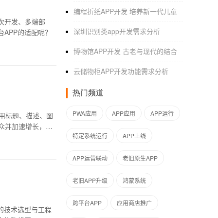
编程折纸APP开发 培养新一代儿童
次开发、多端部
深圳识别类app开发需求分析
APP的适配呢？
博物馆APP开发 古老与现代的结合
云储物柜APP开发功能需求分析
热门频道
PWA应用
APP应用
APP运行
用标题、描述、图
众并加速增长，开
特定系统运行
APP上线
APP运营联动
老旧原生APP
老旧APP升级
鸿蒙系统
跨平台APP
应用商店推广
的技术选型与工程