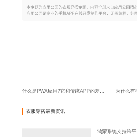
本专题为应用公园的衣服穿搭专题，内容全部来自应用公园精
应用公园是专业的手机APP在线开发制作平台，无需编程，纯
什么是PWA应用?它和传统APP的差距在哪里
为什么有
衣服穿搭最新资讯
鸿蒙系统支持跨平