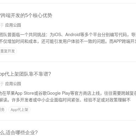
P跨端开发的5个核心优势
自于
应用公园
队曾面临一个共同挑战：为iOS、Android等多个平台分别编写代码，
不仅增加时间和成本，还可能引发用户体验不一致的问题。而APP跨端开
重复开发
pp代上架团队靠不靠谱?
自于
应用公园
在苹果App Store或谷歌Google Play等官方商店上线，往往需要跨
解读。许多开发者或中小企业面临时间紧张、经验不足或对政策理解不
服务
App代上架
么,适合哪些企业?