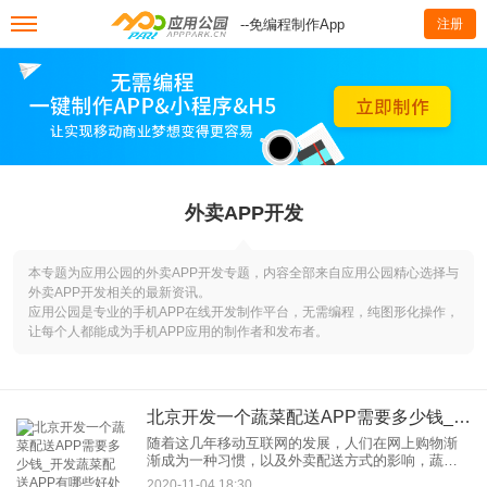
--免编程制作App
注册
外卖APP开发
本专题为应用公园的外卖APP开发专题，内容全部来自应用公园精心选择与
外卖APP开发相关的最新资讯。
应用公园是专业的手机APP在线开发制作平台，无需编程，纯图形化操作，
让每个人都能成为手机APP应用的制作者和发布者。
北京开发一个蔬菜配送APP需要多少钱_开发蔬菜配送APP有哪些好处
随着这几年移动互联网的发展，人们在网上购物渐
渐成为一种习惯，以及外卖配送方式的影响，蔬菜
配送APP的市场发展前景可谓是一片大好，商家纷
2020-11-04 18:30