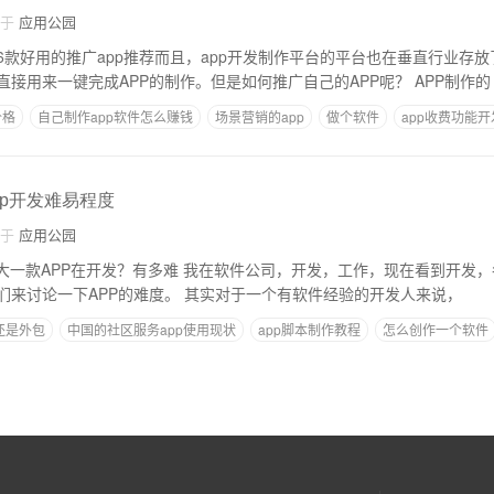
自于
应用公园
款好用的推广app推荐而且，app开发制作平台的平台也在垂直行业存放
模板，这些模板可以直接用来一键完成APP的制作。但是如何推广自己的APP呢？ APP制作的
价格
自己制作app软件怎么赚钱
场景营销的app
做个软件
app收费功能开
pp开发难易程度
自于
应用公园
难 我在软件公司，开发，工作，现在看到开发，各种各样的问题和
不同的内容，下面我们来讨论一下APP的难度。 其实对于一个有软件经验的开发人来说，
还是外包
中国的社区服务app使用现状
app脚本制作教程
怎么创作一个软件
生活门户APP开发