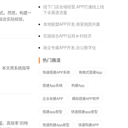
线下门店全域经营,APP打通线上线
下全渠道流量
式。然而，构建一
结合实际经验，
本地联盟APP开发,商家抱团共赢
农旅结合APP,玩转乡村经济
政企专属APP开发,办公数字化
热门频道
。本文将系统指导
快速搭建APP系统
拖拽式搭建App
搭建App系统
构建App
企业自建APP
模拟搭建APP软件
搭建app原型
快速搭建app原型
槛、高效率”的特
快速构建App原型
快速构建APP