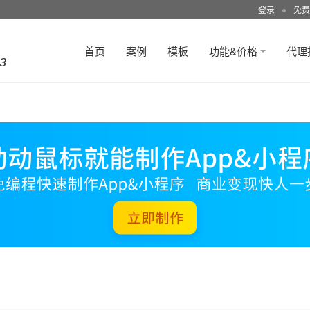
登录
●
免费
首页
案例
模板
功能&价格
代理
3