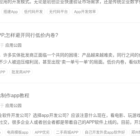
应用的开发模式。无论是初创企业快速验证市场需求，还是传统企业数字
搭建App
低代码开发
无代码平台
App开发效率
P,怎样避开同行低价内卷?
自于
应用公园
，许多实体批发商正面临一个共同的困境：产品越来越难卖，同行之间的
不少人被迫压缩利润，甚至出现“卖一单亏一单”的局面。低价内卷，看似
PP
批发商APP
站制作app教程
自于
应用公园
择专业软件开发公司？选择app开发公司？应该注意什么现在，看电影、玩游
社交，很多企业人或者创业者都是带着自己的APP软件上线的。目前，开
p
电商模板app
APP优劣
二手商城APP
自己开发外卖app软件好
郑州