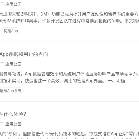
自于
应用公园
集成聊天和即时通讯（IM）功能已成为提升用户互动性和留存率的重要方
p聊天IM系统并非易事，许多开发团队在过程中常遇到相似的问题。本文将
构建App
App数据和用户的界面
自于
应用公园
服务等领域，App数据管理效率和系统用户体验直接影响产品市场竞争力
开发者，从需求分析到技术实现，快速搭建一个高效、易用的管理App界面。 一、明确
搭建App系统
种什么体验?
自于
应用公园
队的“专利”。但随着低代码/无代码技术的崛起，拖拽式搭建App正以“零门