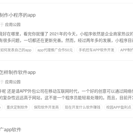
,制作小程序的app
自于
应用公园
究竟好在哪里，看完你就懂了 2021年的今天，小程序依然是企业商家热议
有很多问题，一切都还在更新完善。然而，经过两年多的发展，小程序目
如何发表自己的app
app代理推广合作50元
手机控车APP软件开发
APP制
,怎样制作软件app
自于
应用公园
软件呢 还是请APP外包公司在移动互联网时代，一个好的创意可以通过网
的复杂性远远高于网站，这不是一个程序员能轻易处理的。而且，目前开
p
重庆定制软件
保险软件开发商
现在开发什么软件赚钱
校园APP盈利点
广app软件