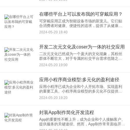
解决方案。通过专门定制的医疗器械采购小程序，
医疗机构能够实现设备采购
在哪些平台上可以发布我的可穿戴应用？
可穿戴应用正成为智能设备市场的新宠儿。它们贴
合消费者对健康、便捷性的追求，提供了从健康监
测到智能通知等多元化服务。但是，对于开发者来
2024-05-20 18:40
说，一个重要的问题是：在哪些平台上可以发布我
的可穿戴应用？这篇文章将
开发二次元文化及coser为一体的社交应用
二次元文化已然成为一个庞大的文化现象，其粉丝
群体不断壮大，对于专属的社交平台需求也随之增
加。本文旨在探讨如何开发一个集合了二次元文化
2024-05-20 19:00
及coser为一体的社交应用，打造一个专属于动漫爱
好者和cospla
应用小程序商业模型:多元化的盈利途径
应用小程序已成为企业和个人开拓市场、实现盈利
的重要工具。小程序商业模型的多元化不仅提供了
便捷的用户体验，还为开发者打开了一扇扇盈利的
2024-05-20 19:20
大门。在这篇文章中，我们将探讨应用小程序的盈
利模式和多样化的小程序盈
封装App制作简化开发流程
App的重要性不断上升，成为企业和个人接触客户、
提供服务的关键途径。然而，App制作常常面临开发
时间长、成本高等问题。本文将聚焦于如何通过App