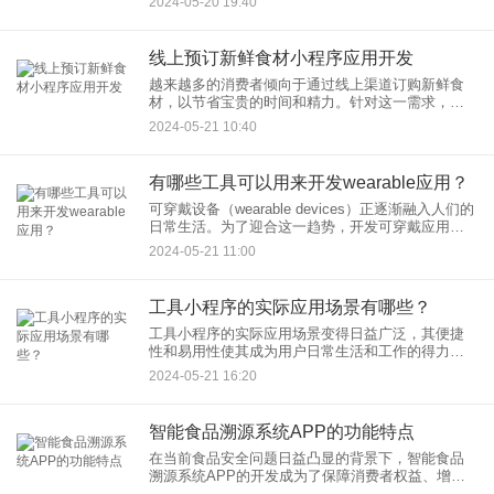
2024-05-20 19:40
封装工具简化App开发流程，并阐述App开发封装方
法的优
线上预订新鲜食材小程序应用开发
越来越多的消费者倾向于通过线上渠道订购新鲜食
材，以节省宝贵的时间和精力。针对这一需求，开
发一款用户友好的食材预订小程序显得尤为重要。
2024-05-21 10:40
本文将深入探讨如何通过高效的小程序开发，实现
一个便捷、稳定的线上订购
有哪些工具可以用来开发wearable应用？
可穿戴设备（wearable devices）正逐渐融入人们的
日常生活。为了迎合这一趋势，开发可穿戴应用成
为了软件开发者的新挑战。本文将深入探讨开发
2024-05-21 11:00
wearable应用时可以使用的多种工具，以及如何通
工具小程序的实际应用场景有哪些？
工具小程序的实际应用场景变得日益广泛，其便捷
性和易用性使其成为用户日常生活和工作的得力助
手。本文旨在深入探讨工具小程序应用场景，揭示
2024-05-21 16:20
小程序工具使用的便利性，并讨论工具类小程序功
能对于满足现代社会需求的
智能食品溯源系统APP的功能特点
在当前食品安全问题日益凸显的背景下，智能食品
溯源系统APP的开发成为了保障消费者权益、增强
食品品牌信任度的关键工具。一个高效的APP溯源