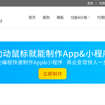
登录
●
免费
首页
案例
模板
功能&价格
代理
3