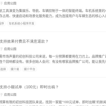
自于
应用公园
航工具演变为集娱乐、导航、车辆控制于一体的智能终端。车机系统里的
存占用、快速启动和场景化服务能力，成为连接用户与车辆生态的核心入
程序
车机系统小程序开发
支持效果付费且不满意退款？
自于
应用公园
需市场声量的初创科技公司来说，每一分预算都要用在刀刃上。品牌推广
连个回响都没有。很多创始人会问：有没有哪家品牌推广公司，能让我先
台选择
媒介易
媒介平台
支持小额试单（100元）即时出稿？
自于
应用公园
预算有限的初创科技团队来说，找到一家能“100元试单、即时出稿”的新