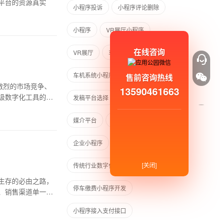
平台的资源真实
小程序投诉
小程序评论删除
小程序
VR展厅小程序
在线咨询
VR展厅
车机系统里的小程序
车机系统小程序开发
发稿
售前咨询热线
激烈的市场竞争、
13590461663
级数字化工具的兴
发稿平台选择
媒介易
媒介平台
中小企业小程序
企业小程序
传统行业小程序
[关闭]
传统行业数字化
生存的必由之路，
停车缴费小程序开发
、销售渠道单一、
小程序接入支付接口