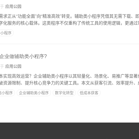
自于
应用公园
需求正从“功能全面”向“精准高效”转变。辅助类小程序凭借其无需下载、
字化服务的核心载体。这类程序不仅重构了传统工具的使用逻辑，更通过
小程序
企业做辅助类小程序?
自于
应用公园
本实现高效运营？企业辅助类小程序以其轻量化、场景化、易推广等显著
破资源限制、提升核心竞争力的关键工具。本文从获客引流、效率提升、
类小程序
企业辅助类小程序
数字化转型
低成本获客