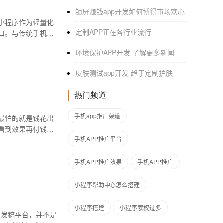
锁屏赚钱app开发如何博得市场欢心
小程序作为轻量化
定制APP正在各行业流行
口。与传统手机小
环境保护APP开发 了解更多新闻
皮肤测试app开发 趋于定制护肤
热门频道
手机app推广渠道
最怕的就是钱花出
看到效果再付钱，
手机APP推广平台
手机APP推广效果
手机APP推广
小程序帮助中心怎么搭建
小程序搭建
小程序索权过多
闻发稿平台，并不是