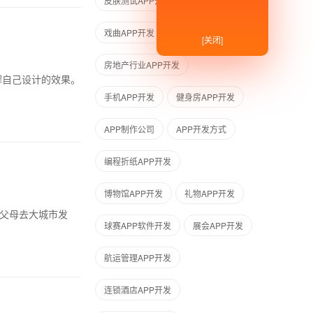
皮肤测试APP开发
APP定制开发
戏曲APP开发
企业门户APP开发
[关闭]
房地产行业APP开发
手机APP开发
健身房APP开发
APP制作公司
APP开发方式
编程折纸APP开发
博物馆APP开发
礼物APP开发
球赛APP软件开发
展会APP开发
航运管理APP开发
连锁酒店APP开发