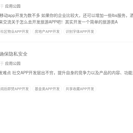
自于
应用公园
的企业比较大，还可以增加一些lbs服务，酒店，美食，车票等
来交流关于怎么去开发旅游APP吧！其实开发一个简单的旅游类A
社区物业APP开发
房地产APP开发
识别字体APP开发
 确保隐私安全
自于
应用公园
容、功能才能留住用户。 解
阅后即焚APP开发
基金类APP开发
共享收藏APP开发