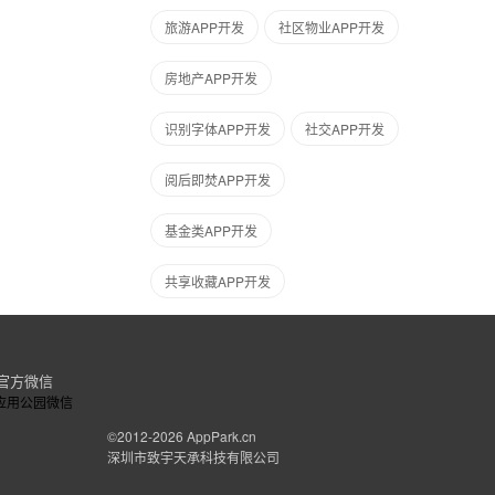
旅游APP开发
社区物业APP开发
房地产APP开发
识别字体APP开发
社交APP开发
阅后即焚APP开发
基金类APP开发
共享收藏APP开发
官方微信
©2012-2026
AppPark.cn
深圳市致宇天承科技有限公司