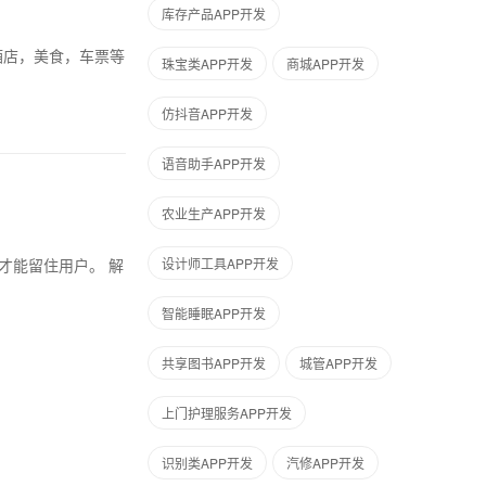
库存产品APP开发
珠宝类APP开发
商城APP开发
仿抖音APP开发
语音助手APP开发
农业生产APP开发
设计师工具APP开发
智能睡眠APP开发
共享图书APP开发
城管APP开发
上门护理服务APP开发
识别类APP开发
汽修APP开发