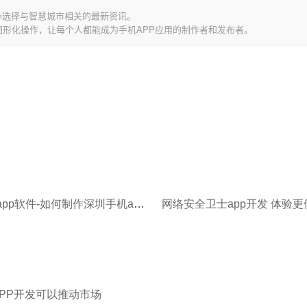
心选择与智慧城市相关的最新资讯。
图形化操作，让每个人都能成为手机APP应用的制作者和发布者。
怎么开发app软件-如何制作深圳手机app
APP开发可以推动市场