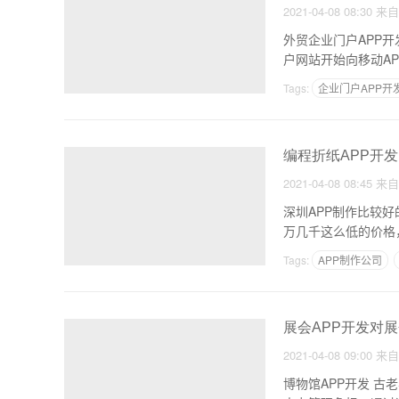
2021-04-08 08:30
来
外贸企业门户APP开发 外贸企业门户APP开发公司专家称，随着人们的消费不断变化，使得越来越来
户网站开始向移动A
Tags:
企业门户APP开
编程折纸APP开发
2021-04-08 08:45
来
深圳APP制作比较好的有哪些公司 其实app制作公司之间的报价
万几千这么低的价格
Tags:
APP制作公司
展会APP开发对
2021-04-08 09:00
来
博物馆APP开发 古老与现代的结合 提起博物馆很多人想到的都是