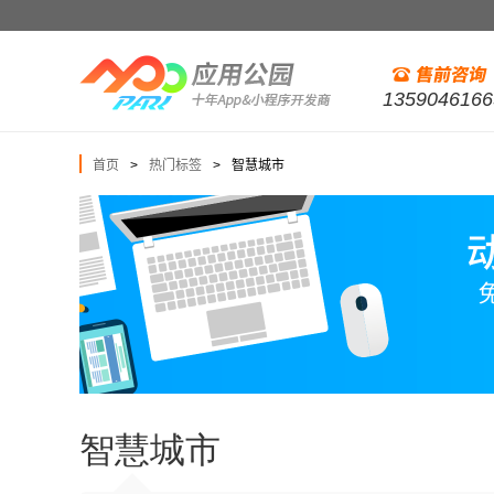
1359046166
首页
热门标签
智慧城市
>
>
智慧城市