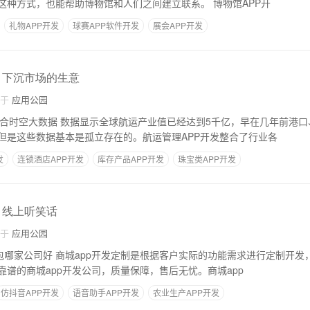
这种方式，也能帮助博物馆和人们之间建立联系。 博物馆APP开
礼物APP开发
球赛APP软件开发
展会APP开发
 下沉市场的生意
自于
应用公园
达到5千亿，早在几年前港口、航运企业基本已
但是这些数据基本是孤立存在的。航运管理APP开发整合了行业各
发
连锁酒店APP开发
库存产品APP开发
珠宝类APP开发
 线上听笑话
自于
应用公园
的功能需求进行定制开发，商城app开发定制
靠谱的商城app开发公司，质量保障，售后无忧。商城app
仿抖音APP开发
语音助手APP开发
农业生产APP开发