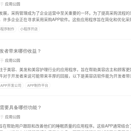
自于
应用公园
发展，采购管理成为了企业运营中至关重要的一环。为了提高采购流程的
，许多企业正在寻求采用采购APP软件。这些应用程序旨在简化和优化采
小程序制作
小程序开店
发者带来哪些收益？
自于
应用公园
注于美容、美发和美容护理行业的应用程序，旨在帮助美容店主和顾客更
件对于开发者来说可能带来丰厚的回报，以下是美容店软件能为开发者带
APP开发公司
APP制作平台
发需要具备哪些功能？
自于
应用公园
类旨在帮助用户跟踪和改善他们的睡眠质量的应用程序。这些APP通常结合