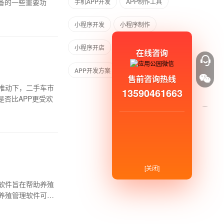
备的一些重要功
手机APP开发
APP制作工具
小程序开发
小程序制作
小程序开店
APP开发成本
在线咨询
APP开发方案
售前咨询热线
推动下，二手车市
13590461663
否比APP更受欢
[关闭]
软件旨在帮助养殖
养殖管理软件可以