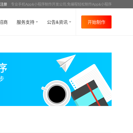
注册
专业手机App&小程序制作开发公司,免编程轻松制作App&小程序
招商
服务支持
公告&资讯
开始制作