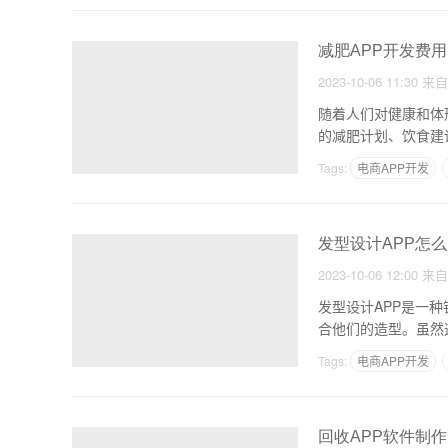
减肥APP开发费
2023-10-06 11:30
来
随着人们对健康和体
的减肥计划、饮食建
Tags:
电商APP开发
发型设计APP怎
2023-10-06 12:00
来
发型设计APP是一
合他们的造型。虽然
Tags:
电商APP开发
回收APP软件制