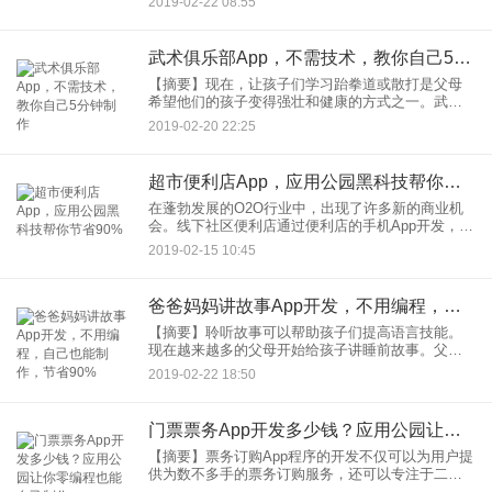
2019-02-22 08:55
享种植经验等。对于那些能把仙人掌养死的人来
说，种植盆栽植物显然不
武术俱乐部App，不需技术，教你自己5分钟制作
【摘要】现在，让孩子们学习跆拳道或散打是父母
希望他们的孩子变得强壮和健康的方式之一。武术
搏击App应用程序的定制开发，可以帮助武馆建立师
2019-02-20 22:25
生之间的交流平台，帮助家长了解孩子的学习情
况。父母总是让孩子参加
超市便利店App，应用公园黑科技帮你节省90%
在蓬勃发展的O2O行业中，出现了许多新的商业机
会。线下社区便利店通过便利店的手机App开发，将
线上和线下运营模式结合起来，使亲民、便利店的
2019-02-15 10:45
应用更符合用户的消费场景。手机App通过整合传统
便利店的资源，
爸爸妈妈讲故事App开发，不用编程，自己也能制作，节省90%
【摘要】聆听故事可以帮助孩子们提高语言技能。
现在越来越多的父母开始给孩子讲睡前故事。父母
讲故事App程序开发为家长提供高质量的儿童故事，
2019-02-22 18:50
帮助他们的孩子入睡。听力是改善儿童语言表达和
获取知识的有效途径。
门票票务App开发多少钱？应用公园让你零编程也能自己制作
【摘要】票务订购App程序的开发不仅可以为用户提
供为数不多手的票务订购服务，还可以专注于二级
票务市场。企业在开发票务订单App应用程序时，可