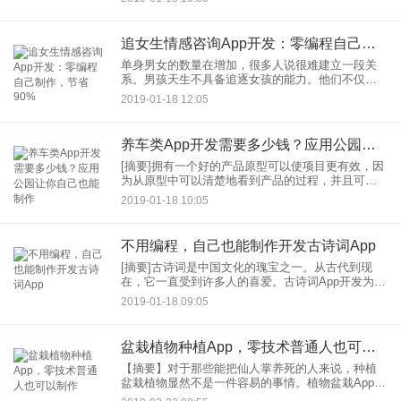
地。月子会所App应用开发成为很多企业的需求。月
子会所现在已成为
追女生情感咨询App开发：零编程自己制作，节省90%
单身男女的数量在增加，很多人说很难建立一段关
系。男孩天生不具备追逐女孩的能力。他们不仅需
要学习，而且需要实践。追女孩情感挽回类App软件
2019-01-18 12:05
开发，帮助男孩学会打扮，在视频中与美女聊天，
掌握追女孩的技巧。男
养车类App开发需要多少钱？应用公园让你自己也能制作
[摘要]拥有一个好的产品原型可以使项目更有效，因
为从原型中可以清楚地看到产品的过程，并且可以
检查设计逻辑的合理性。为了使养车类App应用程序
2019-01-18 10:05
的开发成为一个良好的原型，必须了解几个特性。
养车类App程序
不用编程，自己也能制作开发古诗词App
[摘要]古诗词是中国文化的瑰宝之一。从古代到现
在，它一直受到许多人的喜爱。古诗词App开发为用
户提供了大量的古诗、诗人背景等内容，用户可以
2019-01-18 09:05
通过平台学习古诗。古诗词是中国文化的瑰宝之
一，历来深受人们喜爱
盆栽植物种植App，零技术普通人也可以制作
【摘要】对于那些能把仙人掌养死的人来说，种植
盆栽植物显然不是一件容易的事情。植物盆栽App应
用程序开发，可以让大家学习更多的种植技巧，分