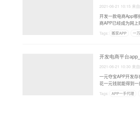
2021-06-21 10:15
来
开发一款电商App
商APP已经成为网
Tags:
搬家APP
一
开发电商平台app
2021-06-21 10:30
来
一元夺宝APP开发
花一元钱就能得到一
易
Tags:
APP一手代理