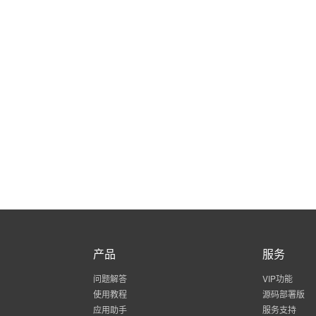
产品
服务
问题解答
VIP功能
使用教程
源码部署版
应用助手
服务支持