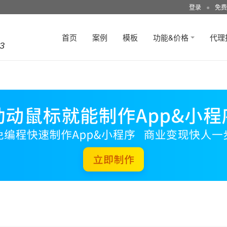
登录
●
免费
首页
案例
模板
功能&价格
代理
3