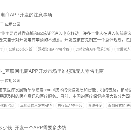
_电商APP开发的注意事项
自于
应用公园
年，企业主要通过微商城和商城APP进入电商移动。许多企业人在进入传统意
要来自于对开发电商申请的不熟悉。开发应该首先制定一个总体规划。包
行
公益app多少钱
游戏资讯APP哪个好
运动健身APP需求分析
空巢老人
企业_互联网电商APP开发市场里谁想玩无人零售电商
自于
应用公园
带来医疗发展新革命随着cmnet技术的快速发展和智能手机的普及，移动医
便捷及时的医疗资讯和医疗服务。目前，中国的医疗保健应用大致分为四
P代理招商
本地类信息发布APP
自媒体APP平台
系统开发
直销模式的服务
多少钱_开发一个APP需要多少钱