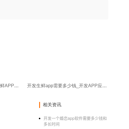
开发生鲜app_多方环境助力生鲜APP开发市场
开发生鲜app需要多少钱_开发APP应用软件又要多少钱
相关资讯
开发一个婚恋app软件需要多少钱和
多长时间