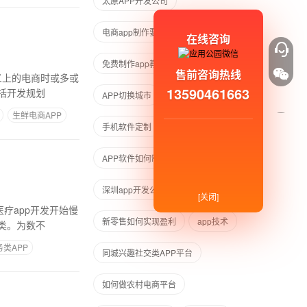
太原APP开发公司
电商app制作要多少钱
在线咨询
免费制作app教程
引流方法
售前咨询热线
义上的电商时或多或
13590461663
括开发规划
APP切换城市
田园风景
生鲜电商APP
手机软件定制
养车app多少钱
APP软件如何制作
城际配送
深圳app开发公司哪家靠谱
[关闭]
疗app开发开始慢
新零售如何实现盈利
app技术
类。为数不
类APP
同城兴趣社交类APP平台
如何做农村电商平台