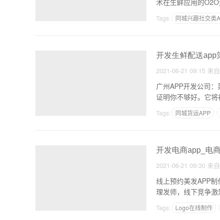
术在生鲜应用的O2
Tags:
同城兴趣社交类A
知识付费类APP平台
开发生鲜配送app
2021-06-21 09:15
来
广州APP开发公司
证明你不够好。它将
费
Tags:
同城货运APP
开发电商app_电
2021-06-21 09:30
来
线上预约美发APP
理发师，线下竞争激
Tags:
Logo在线制作