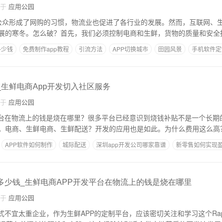
自于
应用公园
年，公众形成了网购的习惯，物流业也促进了各行业的发展。然而，互联网、生
展的寒冬。怎么破？首先，我们必须控制电商和生鲜，货物的质量和安全
多少钱
免费制作app教程
引流方法
APP切换城市
田园风景
手机软件定
_生鲜电商App开发切入社区服务
自于
应用公园
平台在物流上的钱是烧在哪里？很多平台已经意识到烧钱补贴不是一个长期
。电商、生鲜电商、生鲜配送？开发的应用也是如此。为什么费用这么高
APP软件如何制作
城际配送
深圳app开发公司哪家靠谱
新零售如何实现
p多少钱_生鲜电商APP开发平台在物流上的钱是烧在哪里
自于
应用公园
式不宜太重企业，作为生鲜APP的定制平台，应该密切关注和学习这个Rap