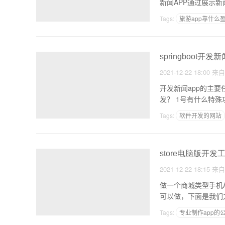
新闻APP通过展示
Tags:
旅游app靠什么
相机APP开发
springboot开
2021-12-22 18:00
来
开发新闻app的主要任务 新闻
发？ 1号有什么特
Tags:
软件开发的网站
store电脑版开发
2021-12-22 18:15
来
做一个商城类型手机A
Tags:
专业制作app的