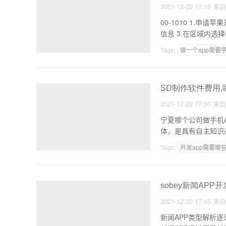
2021-12-22 17:15
来
00-1010 1.申请苹果开发者帐户 1.注册AppID 1.打开苹果开发，的
信息 3.在区域
Tags:
做一个app需要
软件项目开发报价单
SD制作软件费用,
2021-12-22 17:30
来
宁夏哪个公司做手机
Tags:
开发app需要哪
生鲜电商app开发需求
sobey新闻APP
2021-12-22 17:45
来
新闻APP类型解析