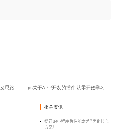
开发思路
ps关于APP开发的插件,从零开始学习APP开发
相关资讯
搭建的小程序后性能太差?优化核心
方案!