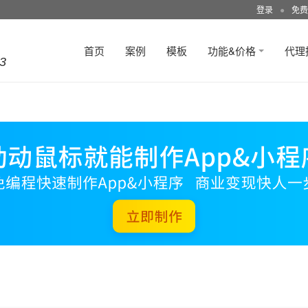
登录
●
免费
首页
案例
模板
功能&价格
代理
3