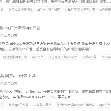
新闻，资讯和社会的各种实时信息，用时间碎片满足人们关注社会的需求。
盈利
软件是怎么赚钱的
企业app制作封面
社区O2O模式APP开发
商城购物
发新闻app,广州新闻app开发
自于
应用公园
类app开发功能与方案开发新闻App主要任务 新闻开发？有什么特殊的功能 新闻开
殊功能。在新闻App开发，首页会有各种热门的新闻资讯供用户
航班管家APP开发
App平台
自己可以开发app软件
火爆app导
资讯a
工具,国产app开发工具
自于
应用公园
PP开发 你好，我们techactive是英国的数字服务商，做中高端的数字
可以做，下面是我们之前的一些作品mt=8 s 3360//itunes。苹果。c
公司
开发app的预算
内容型小程序
自己制作外卖app软件有哪些
App平台