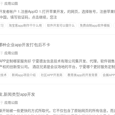
自于
应用公园
网页，选择账号，注册苹果账号。 2.填写注册
内选择中国，填写验证码，点击继续，您注
学习
淘宝客app制作干什么用
软件开发可以做什么
免费自制app软件模板
哪种企业app开发打包后不卡
自于
应用公园
APP定制哪家服务好 宁夏德友信息技术有限公司集开发、代理，软件销
体，是具有自主知识产权的创新型公司。 酒店兄弟是会议场地的平台，宁夏哪个更好
些技术
新闻app项目介绍
社区APP开发商
教育类app的开发背景
会展AP
开发,新闻类型app开发
自于
应用公园
逐渐开始被一些更快的方式所取代。它不仅包含了原始网页的所有信息，而