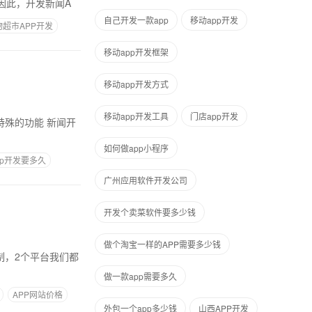
因此，开发新闻A
自己开发一款app
移动app开发
超市APP开发
移动app开发框架
移动app开发方式
移动app开发工具
门店app开发
如何做app小程序
pp开发要多久
广州应用软件开发公司
开发个卖菜软件要多少钱
做个淘宝一样的APP需要多少钱
定制，2个平台我们都
做一款app需要多久
APP网站价格
外包一个app多少钱
山西APP开发