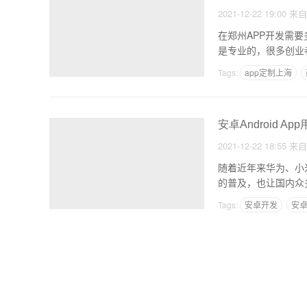
2021-12-22 19:00
来
在郑州APP开发需
是专业的，很多创业
Tags:
app定制上海
开发一款软件需要什么
安卓Android 
2021-12-22 18:55
来
随着近年来华为、小
的普及，也让国内众
Tags:
安卓开发
安卓