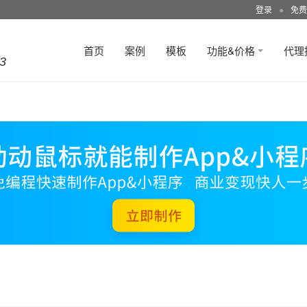
登录
●
免费
首页
案例
模板
功能&价格
代理
3