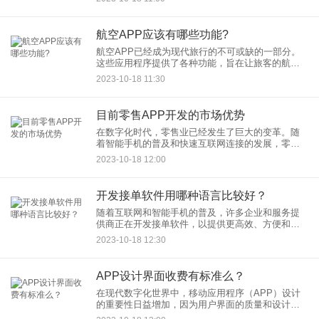
定任务，与人类用户或其他系统进行互动。与传统
的人工操作方式相
航空APP应该有哪些功能?
航空APP已经成为现代旅行的不可或缺的一部分。
这些应用程序提供了各种功能，旨在让旅客的航空
体验更加便捷、高效和愉快。那么，究竟一款出色
2023-10-18 11:30
的航空APP应该包括哪些功能呢？本文将探讨这些
功能，以帮助用户更好
目前零售APP开发的市场优势
在数字化时代，零售业已经发生了巨大的变革。随
着智能手机的普及和快速互联网连接的发展，零售
APP开发成为零售商们在市场竞争中保持竞争力的
2023-10-18 12:00
重要工具。本文将探讨目前零售APP开发的市场优
势，以帮助了解为什么
开发接单软件用哪种语言比较好？
随着互联网和智能手机的普及，许多企业和服务提
供商正在开发接单软件，以提供更高效、方便和快
速的服务。选择适当的编程语言是开发接单软件的
2023-10-18 12:30
重要决策之一，因为它将直接影响到软件的性能、
可维护性和扩展性。在选择
APP设计界面收费有标准么？
在现代数字化世界中，移动应用程序（APP）设计
的重要性日益增加，因为用户界面的质量和设计直
接影响用户体验和应用的成功。对于许多企业和个