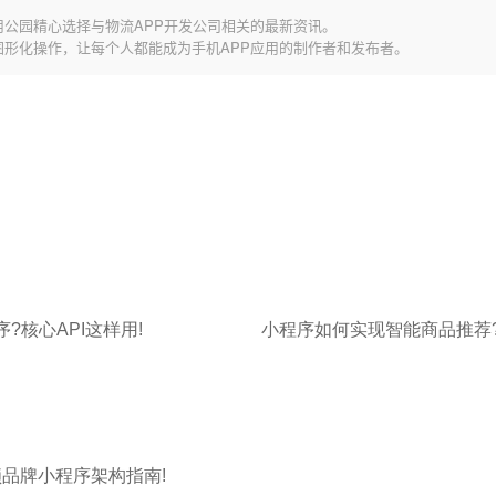
用公园精心选择与物流APP开发公司相关的最新资讯。
图形化操作，让每个人都能成为手机APP应用的制作者和发布者。
?核心API这样用!
小程序如何实现智能商品推荐
锁品牌小程序架构指南!