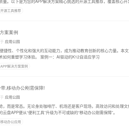
质量。以下是为您的APP解决方案精心挑选的开源工具推荐，覆盖核心开
开源工具推荐
决方案案例
自于
应用公园
借其便捷性、个性化和强大的互动能力，成为推动教育创新的核心力量。本文将
决方案案例，揭示技术如何重塑学习体验。 案例一：AI驱动的K12自适应学习
APP解决方案案例
身带,移动办公刚需保障!
自于
应用公园
势，而是常态。无论身处咖啡厅、机场还是客户现场，高效访问和处理文
云盘APP便从“便利工具”升级为不可或缺的“移动办公刚需保障”。
移动办公应用