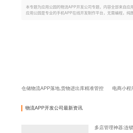
本专题为应用公园的物流APP开发公司专题，内容全部来自应
应用公园是专业的手机APP在线开发制作平台，无需编程，纯
仓储物流APP落地,货物进出库精准管控
电商小程序
物流APP开发公司最新资讯
多店管理神器:连