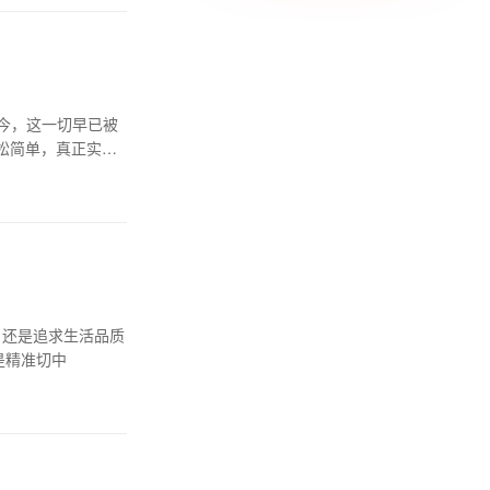
今，这一切早已被
松简单，真正实现
，还是追求生活品质
是精准切中