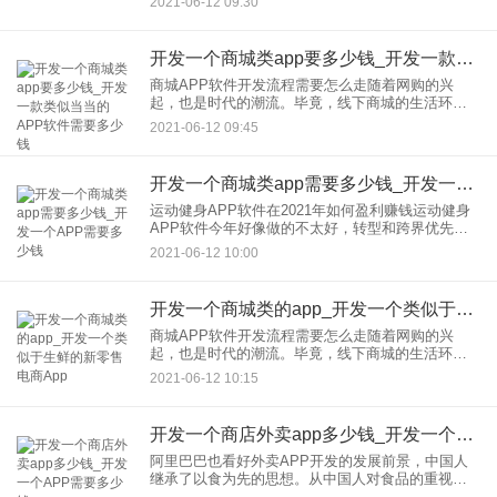
2021-06-12 09:30
APP开发母婴商城APP能给妈妈带来可靠安全的质
量保证。因为母婴
开发一个商城类app要多少钱_开发一款类似当当的APP软件需要多少钱
商城APP软件开发流程需要怎么走随着网购的兴
起，也是时代的潮流。毕竟，线下商城的生活环境
越来越差。如果我们能通过开发，的商城应用帮助
2021-06-12 09:45
商城发展业务，那么商城的开发流程需要走多远？1.
如果用户想要一个开发
开发一个商城类app需要多少钱_开发一个APP需要多少钱
运动健身APP软件在2021年如何盈利赚钱运动健身
APP软件今年好像做的不太好，转型和跨界优先。
下半年，互联网激增。接下来，1。广告。互联网有
2021-06-12 10:00
三种实现方式：广告和电商，都是“顺其自然”，广告
的实现是“
开发一个商城类的app_开发一个类似于生鲜的新零售电商App
商城APP软件开发流程需要怎么走随着网购的兴
起，也是时代的潮流。毕竟，线下商城的生活环境
越来越差。如果我们能通过开发，的商城应用帮助
2021-06-12 10:15
商城发展业务，那么商城的开发流程需要走多远？1.
如果用户想要一个开发
开发一个商店外卖app多少钱_开发一个APP需要多少钱
阿里巴巴也看好外卖APP开发的发展前景，中国人
继承了以食为先的思想。从中国人对食品的重视程
度来看，餐饮业自然成为行业发展的大蛋糕。现