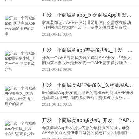
事人很难回答的。为什么这么说？让边肖带你去了
解。功能是报价的主
开发一个商城的app_医药商城App开发满足用户的需求
家庭装饰设计APP开发能满足用户什么需求在移动
互联网信息技术的带动下，完成装修成果后有成就
感，给用户带来新的装修体验。那么app开发能给用
2021-06-12 08:45
户带来什么呢？1.在资讯，的装修中推送选中的装修
信息，让用户更
开发一个商城的app需要多少钱_开发一个APP需要多少钱
开发一个APP需要多少钱？说到APP开发，很多人
的为数不多反应是开发的一个APP需要多少钱？这
个问题相当于：装修需要多少钱，这是开发很多当
2021-06-12 09:00
事人很难回答的。为什么这么说？让边肖带你去了
解。功能是报价的主
开发一个商城类APP要多久_医药商城App开发满足用户的需求
医药商城App开发满足用户的需求医药商城APP开发
是商城为用户打造的移动医药，提供医疗服务，为
用户日常生活提供便利。同时也解决了医疗用户需
2021-06-12 09:15
求的问题和痛点。在我们的生活中，我们经常很容
易得一点小病，不需
开发一个商城类app多少钱_开发一个APP需要多少钱
母婴商城App开发提供优惠的母婴服务商城，母婴
APP开发通过提供来自母婴的优惠产品为妈妈们提
供便捷的母婴服务母婴搭建自己的平台也很重要。