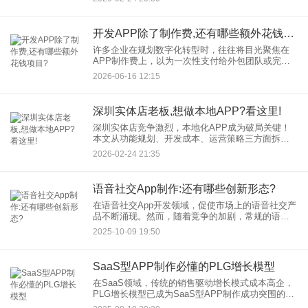
助力品牌实现可持续增长。 一、公域流量困境：烧
开发APP除了制作费,还有哪些额外花钱项目?
许多企业在规划数字化转型时，往往将目光聚焦在
APP制作费上，以为一次性支付给外包团队或完成
内部开发后就万事大吉。然而，开发APP只是万里
2026-06-16 12:15
长征的第一步。就像买车不仅需要付车款，还需要
考虑油费、保险和保养
深圳实体店老板,想做本地APP?看这里!
深圳实体店竞争激烈，本地化APP成为破局关键！
本文从功能规划、开发成本、运营策略三方面拆
解，结合深圳本地成功案例，教你低成本打造高转
2026-02-24 21:35
化本地APP，抢占“附近流量”红利！ 一、为什么
语音社交App制作:还有哪些创新形态?
在语音社交App开发领域，促使市场上的语音社交产
品不断涌现。然而，随着竞争的加剧，常规的语音
社交模式已难以满足用户日益多样化的需求。那
2025-10-09 19:50
么，在语音社交App制作方面，还有哪些创新形态值
得探索呢？
SaaS型APP制作必懂的PLG增长模型
在SaaS领域，传统的销售驱动增长模式成本高企，
PLG增长模型已成为SaaS型APP制作成功突围的关
键路径。它不仅仅是获客策略，更是以产品为核心