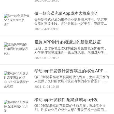
2025-08-10 20:20
的增长哲学。 PLG对SaaS型AP
做一款会员充值App成本大概多少?
会员制模式已成为很多企业提升用户粘性、稳定现
金流的重要手段。无论是线上内容平台、电商零
售，还是线下的健身、美容行业，拥有一款专属的
2026-04-30 09:40
会员充值App，正在成为连接用户与服务的关键入
口。那么，做一款会员充值
紧急!APP制作必须通过的新隐私认证
近期，全球多地监管机构密集升级隐私保护要求，
APP制作领域迎来新一轮合规风暴。未通过APP新
隐私认证的应用，不仅面临巨额罚款（部分案例罚
2025-08-10 20:25
款高达应用年收入4%），更可能被应用商店强制下
架，用户信任崩塌。
移动app开发设计需要满足的标准,APP开发需要什么流程
00-1010随着移动互联网时代的到来，为申请开发的
人提供了良好的发展环境在有利的市场背景下，申
请市场饱和，使得市场竞争越来越激烈。全球各大
2021-11-21 19:15
品牌都意识到，app stores可以为他们提供推广品
牌、
移动app开发软件,配送商城app开发
00-1010随着移动互联网的快速发展，市场竞争加
剧。许多企业用户或个人想在开发开发一款应用以
获取利润。找一个专业的定制团队太贵了，价格开