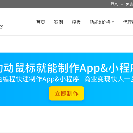
登录
●
免费
首页
案例
模板
功能&价格
代理
3