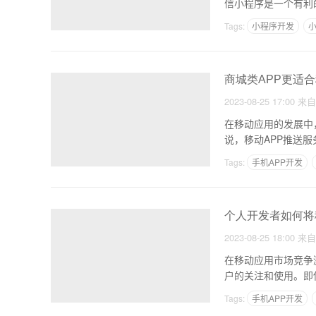
信小程序是一个有利
店如
Tags:
小程序开发
商城类APP更适合
2023-08-25 17:00
来
在移动应用的发展中
说，移动APP推送
Tags:
手机APP开发
个人开发者如何将移
2023-08-25 18:00
来
在移动应用市场竞争
户的关注和使用。即
Tags:
手机APP开发