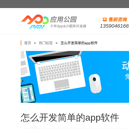
1359046166
首页
热门标签
怎么开发简单的app软件
>
>
怎么开发简单的app软件