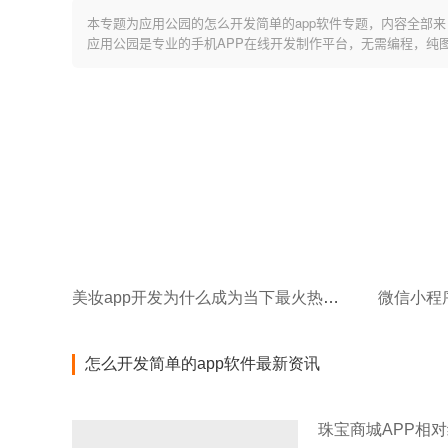
本专题为应用公园的怎么开发简单的app软件专题，内容全部来
应用公园是专业的手机APP在线开发制作平台，无需编程，纯
美妆app开发为什么成为当下最火热的行业？
微信小程
怎么开发简单的app软件最新资讯
珠宝商城APP相