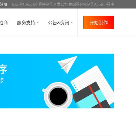
注册
专业手机App&小程序制作开发公司,免编程轻松制作App&小程序
招商
服务支持
公告&资讯
开始制作