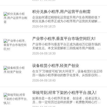
行业注入新活力。供应链小程序成为连接供应商、
批发商与零售终端
积分兑换小程序,用户运营平台刚需
企业如何通过精细化运营提升用户生命周期价值？
积分兑换小程序正成为小程序用户运营的关键解决
方案。通过构建“赚积分花积分留存复购”的闭环生
2026-04-09 18:25
态，企业不仅能激活沉睡用户，还能将普通用户转
化为高价值忠实粉丝，为
产业带小程序,垂直平台市场空间巨大!
产业带小程序与垂直平台正成为撬动万亿级市场的
关键支点。本文深度解析三四线城市用户规模、消
费升级、技术赋能与政策红利如何共同构建垂直领
2026-04-09 18:30
域的黄金赛道，结合酒业、农业、医疗等领域的成
功案例，揭示产业带小程序
设备租赁小程序,轻资产创业
在当下“万物皆可租”的大环境下，设备租赁行业正经
历一场由小程序驱动的数字化变革。从投影仪到无
人机，从咖啡机到高端礼服，借助设备租赁小程
2026-04-09 18:40
序，用户通过简单的线上操作，设备即可配送至指
定地点。这种借助设备租
审核苛刻,经常下架的小程序平台,慎入!
如果你是一名小程序开发者、创业者，或者运营人
员，你一定经历过这样的噩梦：耗费数周精心打磨
的小程序，提交审核后却被反复打回，理由模糊甚