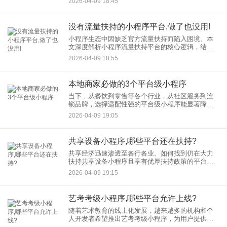
2026-04-09 18:45
至荒谬；又或者，已经上线稳定运行的小程序，突
然某天收到一封“违规通知
没有流量扶持的小程序平台,做了也没用!
小程序生态中因缺乏官方流量扶持而陷入困境。本
文深度解析小程序流量扶持平台的核心逻辑，结合
社交裂变、场景入口、异业合作等实战策略，为“小
2026-04-09 18:55
程序没有流量”的难题提供系统性解决方案，助力小
程序实现从0到1的流
本地商家必做的3个平台级小程序
当下，从餐饮到零售等各个行业，从社区服务到连
锁品牌，选择适配性强的平台级小程序能显著降低
运营成本，提升用户复购率。本文结合2025年最新
2026-04-09 19:05
实测数据，推荐3个适合本地商家的平台级小程序，
涵盖功能适配性、操
共享设备小程序,哪些平台还在扶持?
共享经济迅速渗透至各行各业。如何找到仍在大力
扶持共享设备小程序且享有优厚扶持政策的平台，
成了众多从业者关注的焦点。今天，我们就来一起
2026-04-09 19:15
揭秘，哪些平台是共享设备小程序的“福地”。 一、
艺考考级小程序,哪些平台允许上线?
随着艺术教育的线上化发展，越来越多的机构和个
人开发者希望推出艺考考级小程序，为用户提供考
级报名、课程学习、模拟测试等功能。然而，不同