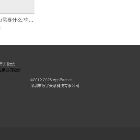
自己开发一个app需要什么,苹果app开发需要什么软件是什么情况
0
官方微信
©2012-2026
AppPark.cn
深圳市致宇天承科技有限公司