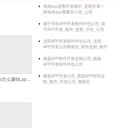
小程序成长故事
电商app定制开发报价_定制开发一
1.智慧便捷：1000万人的悠闲出行方式：“
款电商app需要多少钱_公司
城通公交代码小程序已全面覆盖广州26000
南宁手机APP开发制作外包公司_南
宁APP开发_制作_定制_外包_公司
2.创新服务：跨越时空的庭审：在今年6月的
庭的监视器上小程序。这种跨越时间和空间的
沈阳APP开发制作外包公司_沈阳
半年来，宁波法院案件数量增长8%，但平均审
APP开发公司哪家好_软件定制_制作
3.商业突破：低成本尝试商业尝试：宜家打破
南昌APP软件开发定制公司_南昌
APP开发软件外包公司
4.技术爱：一个90后社区网络名人：今年5
南昌APP开发公司_南昌APP软件定
1800次，从010到31097，成为公认的“网络名
自己开发一个app怎么赚钱,app软件是怎么赚钱
制_制作_外包公司_哪家好
0
5.年轻的力量：三个大学生的故事：清华大学
的大问题。目前已经有70万用户用过这个小程