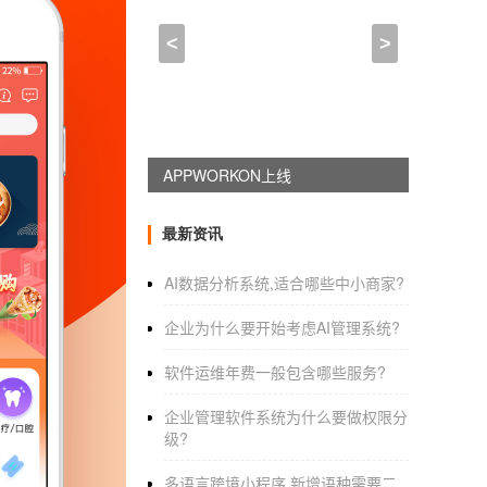
小程序乘车码怎么制作(烟
<
>
2022-11-15 22:00:00
来自于
应用公园
:
APPWORKON上线
手机微信软件乘车码
小程序
中乘坐地
1.第一步，点击打开微信软件，然后点击公交
最新资讯
2.第二步。在个人中心界面，点击下图箭头所
AI数据分析系统,适合哪些中小商家?
3.第三步，我们可以看到如下图所示的个人乘
企业为什么要开始考虑AI管理系统?
4.第四步。进入交易详情界面后，点击下图中
软件运维年费一般包含哪些服务?
5.第五步。在下图所示的页面中，输入开票信
企业管理软件系统为什么要做权限分
6.第六步。成功添加账单后信息，点击页面底
级?
7.第七步，我们可以看到如下图所示的授权界
多语言跨境小程序,新增语种需要二