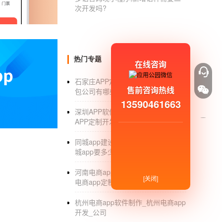
次开发吗?
面，然后点击返回选项。
8.第八步。在下图所示的页面中，我们可以看
9.第九步。再次，来到微信的主页面后，我们
热门专题
在线咨询
:
石家庄APP定制_石家庄APP定制外
腾讯发布的5款良心小程序高效实用
售前咨询热线
包公司有哪些_手机软件外包_开发
13590461663
1.腾讯文档，一个办公神器，可以随时随地创
深圳APP软件定制开发_深圳手机
APP定制开发公司有哪些_外包_排名
2.腾讯翻译机君，非常好用的翻译机小程序，
同城app建设开发_开发制作一个同
3.腾讯乘车码。有了它，告别你的地铁和公交
城app要多少钱_制作方案
4.WiFi一键甚至，你可以除了WiFi什么都没有。
河南电商app开发公司有哪些_河南
[关闭]
电商app定制开发_排名
:
杭州电商app软件制作_杭州电商app
开发_公司