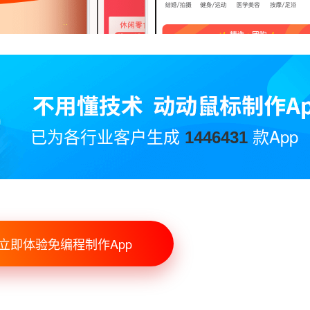
已为各行业客户生成
款App
1446431
立即体验免编程制作App