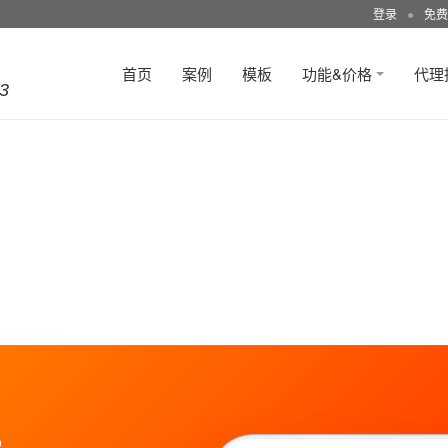
登录
●
免费
首页
案例
模板
功能&价格
代理
3