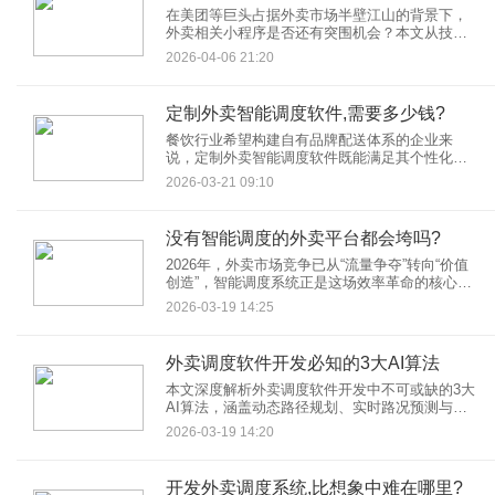
在美团等巨头占据外卖市场半壁江山的背景下，
外卖相关小程序是否还有突围机会？本文从技术
创新、下沉市场、细分场景、社交属性四大维
2026-04-06 21:20
度，解析外卖小程序的新增长点，为创业者提供
破局思路。
定制外卖智能调度软件,需要多少钱?
餐饮行业希望构建自有品牌配送体系的企业来
说，定制外卖智能调度软件既能满足其个性化需
求，又能借助技术赋能实现降本增效。然而，其
2026-03-21 09:10
开发成本因功能复杂度、技术架构、开发模式等
因素差异显著。定制外卖智能调度软件的价格大
致范围是，基础功能开发成本5万-30万元，高级
没有智能调度的外卖平台都会垮吗?
功能扩展成本10万-100万元，本文将从成本构
成、核心功能、选型策略三个维度展开分析。
2026年，外卖市场竞争已从“流量争夺”转向“价值
创造”，智能调度系统正是这场效率革命的核心引
擎。当用户轻点手机下单时，一个庞大的数字大
2026-03-19 14:25
脑便开始运转——它需要在数分钟内，将订单、
骑手、餐厅、交通等动态数据编织成最优配送方
案。这场无声的“城市接力赛”，正决定着外卖平台
外卖调度软件开发必知的3大AI算法
的生死存亡。
本文深度解析外卖调度软件开发中不可或缺的3大
AI算法，涵盖动态路径规划、实时路况预测与智
能订单合并技术。结合美团、饿了么等头部平台
2026-03-19 14:20
案例，揭示AI如何将配送效率提升50%以上，为
外卖软件开发提供技术选型与落地指南。
开发外卖调度系统,比想象中难在哪里?