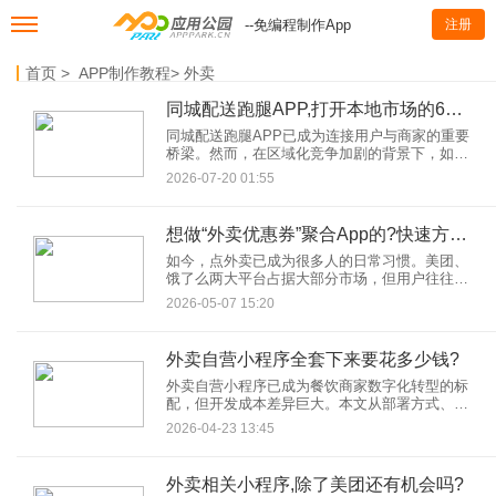
--免编程制作App
注册
首页
>
APP制作教程
>
外卖
同城配送跑腿APP,打开本地市场的6个获客渠道
同城配送跑腿APP已成为连接用户与商家的重要
桥梁。然而，在区域化竞争加剧的背景下，如何
快速获取本地用户、建立品牌认知度，成为企业
2026-07-20 01:55
破局的关键。
想做“外卖优惠券”聚合App的?快速方案来了!
如今，点外卖已成为很多人的日常习惯。美团、
饿了么两大平台占据大部分市场，但用户往往需
要在两个App之间切换比价、找优惠券，体验并不
2026-05-07 15:20
顺畅。于是，一个新兴方向应运而生——外卖优
惠券聚合App。
外卖自营小程序全套下来要花多少钱?
外卖自营小程序已成为餐饮商家数字化转型的标
配，但开发成本差异巨大。本文从部署方式、功
能需求、隐性成本等维度拆解费用构成，结合
2026-04-23 13:45
SaaS部署、私有部署、定制开发等主流方案，提
供从几千元到数十万元的详细报价指南，助商家
避开“低价陷阱”，实现低成本高效运营。
外卖相关小程序,除了美团还有机会吗?