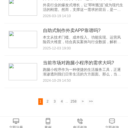
外卖行业的爆发式增长，让“即时配送”成为现代生
活的刚需。然而，支撑这一需求的背后，是一套
复杂且高效的外卖调度系统。许多人认为，开发
2026-03-19 14:10
一套外卖调度系统仅需完成“接单 派单 配送”这三
个步骤，但实际落地时，技术、算法、运营等多
维度的挑战远超想象。本文将从多个角度解析开
自助式制作外卖APP靠谱吗?
发外卖调度系统的难点，揭开其背后的技术逻
辑。
本文从技术门槛、成本投入、功能实现、运营风
险四大维度，结合真实案例与行业数据，解析自
助式制作外卖APP的可行性，为创业者提供决策
2025-12-03 19:00
参考。
当前市场对跑腿小程序的需求大吗?
跑腿小程序作为一种便捷的生活服务工具，正逐
渐渗透到我们日常生活的方方面面。那么，当前
市场对跑腿小程序的需求究竟有多大呢？
2024-10-29 14:50
1
2
3
4
...
258
>
>>
立即注册
案例
电话咨询
立即咨询