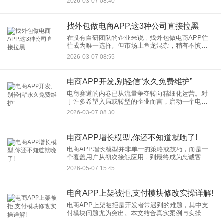
2026-03-07 08:40
储对接方案不再是“加分项”，而是“必选项”。本文将
为您深度解析如何
找外包做电商APP,这3种公司直接拉黑
在没有自研团队的企业来说，找外包做电商APP往
往成为唯一选择。但市场上鱼龙混杂，稍有不慎就
会踩坑。今天我们就来盘点那些需要直接拉黑的三
2026-03-07 08:55
种外包公司，帮你避雷。 一、承诺“万能型”外包
电商APP开发,别轻信“永久免费维护”
电商赛道的内卷已从流量争夺转向精细化运营。对
于许多希望入局或转型的企业而言，启动一个电商
APP项目，技术成本往往是第一道坎。正因如此，
2026-03-07 08:30
市场上不少服务商打出了极具诱惑力的口号——"一
次性付费，永久免费维
电商APP增长模型,你还不知道就晚了!
电商APP增长模型并非单一的策略或技巧，而是一
个覆盖用户从初次接触应用，到最终成为忠诚客户
并自发传播的完整闭环。它强调的是数据驱动、实
2026-05-07 15:45
验验证和跨部门协作。简单来说，就是运用一套结
构化的方法，回答“用户
电商APP上架被拒,支付模块修改实操详解!
电商APP上架被拒是开发者常遇到的难题，其中支
付模块问题尤为突出。本文结合真实案例与实操经
验，深度解析支付模块修改策略，从资质审核、接