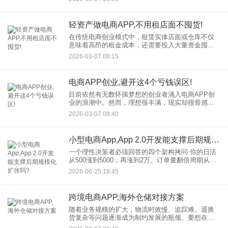
的长期投入。那么，电商APP后期维护，一年到底
要花多少钱？今天我们
轻资产做电商APP,不用租店面不囤货!
在传统电商创业模式中，租赁实体店面或仓库不仅
意味着高昂的租金成本，还需要投入大量资金囤
货，这对于资金有限的创业者来说无疑是一道难以
2026-03-07 08:15
跨越的门槛。随着商业模式的迭代，一种名为“轻资
产做电商APP”的创业方
电商APP创业,避开这4个亏钱误区!
目前依然有无数怀揣梦想的创业者涌入电商APP创
业的浪潮中。然而，理想很丰满，现实却很骨感。
我们看到太多APP上线即“见光死”，或者烧完投资人
2026-03-07 08:40
的钱后悄然离场。 失败的原因有很多，但绝
小型电商App,App 2.0开发能支撑后期规模化扩张吗?
一个理性决策者必须回答的四个架构拷问 你的日活
从500涨到5000，再涨到2万。订单量翻倍周期从三
个月缩短到两周。服务器时不时CPU飙高，数据库
2026-06-25 18:45
连接池频繁告警，每次大促前都得通宵“压测—扩容
跨境电商APP,海外仓储对接方案
随着业务规模的扩大，物流时效慢、追踪难、退换
货复杂等问题逐渐成为制约发展的瓶颈。要想在激
烈的市场竞争中脱颖而出，一套完善的APP海外仓