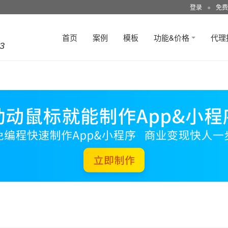
登录
●
免费
首页
案例
模板
功能&价格
代理
3