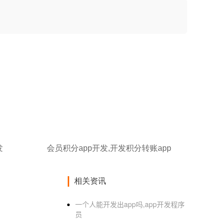
发
会员积分app开发,开发积分转账app
相关资讯
一个人能开发出app吗,app开发程序
员