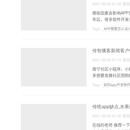
2021-09-05 01:00
来
哪些因素会影响APP
年后，很多软件开发
Tags:
APP需要怎么设
一个学习app靠什么盈
传智播客新闻客户端
2021-09-05 01:15
来
南宁社区小程序，小程序开发公
多想要发展社区团购
Tags:
如何app开发制
初建一个app学习平台
传统app缺点,水果
2021-09-05 01:30
来
在线的老师 推荐一下：开发生鲜配送