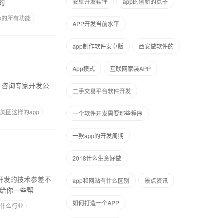
的
安卓开发软件
app的创新的点子
p的所有功能
APP开发当前水平
app制作软件安卓版
西安做软件的
App摸式
互联网家装APP
。咨询专家开发公
二手交易平台软件开发
美团这样的app
一个软件开发需要那些程序
一款app的开发周期
2018什么生意好做
开发的技术参差不
app和网站有什么区别
景点资讯
能给你一些帮
如何打造一个APP
合什么行业