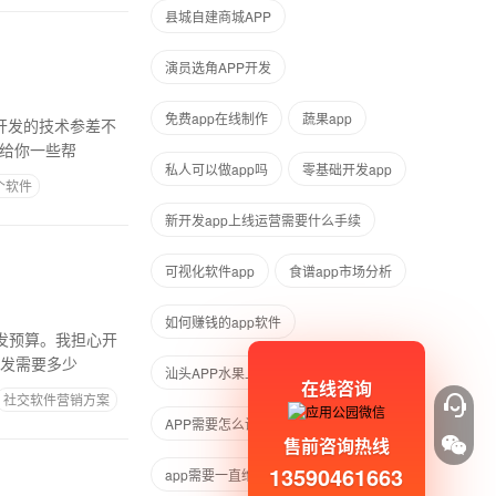
县城自建商城APP
演员选角APP开发
免费app在线制作
蔬果app
开发的技术参差不
能给你一些帮
私人可以做app吗
零基础开发app
个软件
新开发app上线运营需要什么手续
可视化软件app
食谱app市场分析
如何赚钱的app软件
发预算。我担心开
我们大致了解一下开发需要多少
汕头APP水果上门
在线咨询
社交软件营销方案
APP需要怎么设计
售前咨询热线
13590461663
app需要一直维护吗
微信怎么挣钱