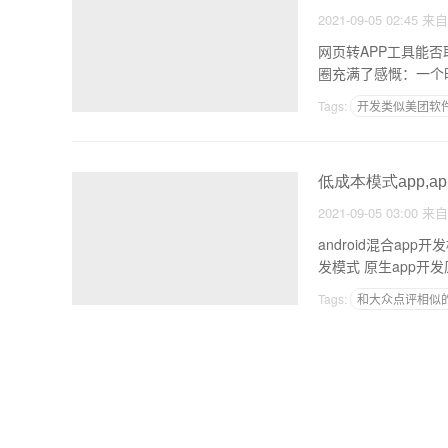
2021-09-05 02:45
来
网页转APP工具能
Tags:
开发类似美团软
一款app需要多少钱
低成本模式app,
2021-09-05 03:00
来
android混合app
发模式 原生a
Tags:
和大众点评相似的
小程序工具开发