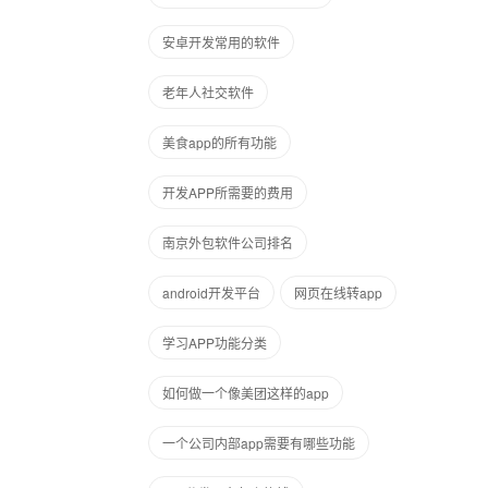
安卓开发常用的软件
老年人社交软件
美食app的所有功能
开发APP所需要的费用
南京外包软件公司排名
android开发平台
网页在线转app
学习APP功能分类
如何做一个像美团这样的app
一个公司内部app需要有哪些功能