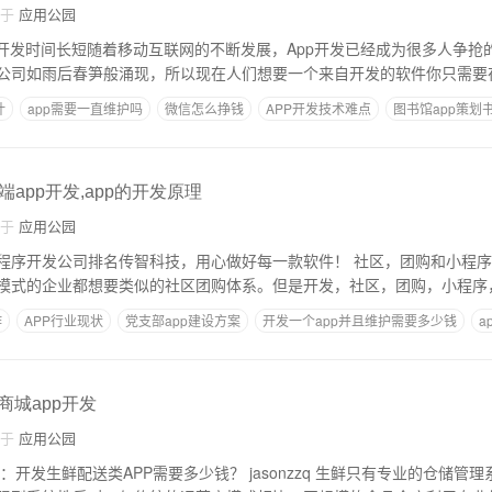
自于
应用公园
开发时间长短随着移动互联网的不断发展，App开发已经成为很多人争抢的
公司如雨后春笋般涌现，所以现在人们想要一个来自开发的软件你只需要
计
app需要一直维护吗
微信怎么挣钱
APP开发技术难点
图书馆app策划
利
app开发,app的开发原理
自于
应用公园
司排名传智科技，用心做好每一款软件！ 社区，团购和小程序现在炙手可热，许
模式的企业都想要类似的社区团购体系。但是开发，社区，团购，小程序
作
APP行业现状
党支部app建设方案
开发一个app并且维护需要多少钱
a
的劣势
商城app开发
自于
应用公园
类APP需要多少钱？ jasonzzq 生鲜只有专业的仓储管理系统才能获得传统