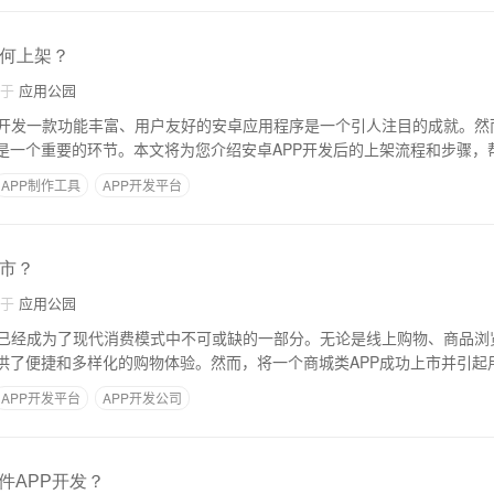
如何上架？
自于
应用公园
开发一款功能丰富、用户友好的安卓应用程序是一个引人注目的成就。然
样是一个重要的环节。本文将为您介绍安卓APP开发后的上架流程和步骤，
APP制作工具
APP开发平台
上市？
自于
应用公园
已经成为了现代消费模式中不可或缺的一部分。无论是线上购物、商品浏
提供了便捷和多样化的购物体验。然而，将一个商城类APP成功上市并引起
APP开发平台
APP开发公司
件APP开发？