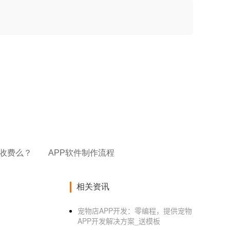
要收费么？
APP软件制作流程
相关资讯
宠物店APP开发：零编程，提供宠物
APP开发解决方案_送模板