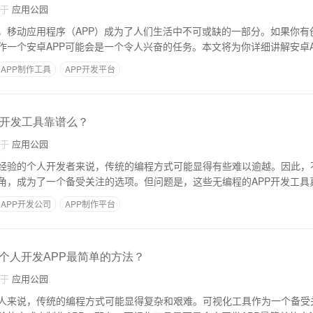
自于
应用公园
，移动应用程序（APP）成为了人们生活中不可或缺的一部分。如果你有
作一个安卓APP可能会是一个令人兴奋的任务。本文将为你详细讲解安卓A
APP制作工具
APP开发平台
P开发工具靠谱么？
自于
应用公园
经验的个人开发者来说，传统的编程方式可能显得有些难以逾越。因此，不
角，成为了一个备受关注的选项。但问题是，这些无编程的APP开发工具
APP开发公司
APP制作平台
个人开发APP最简单的方法？
自于
应用公园
人来说，传统的编程方式可能显得复杂和艰难。可视化工具作为一个备受