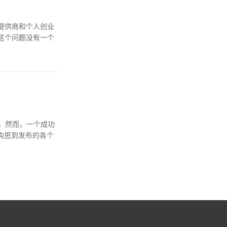
提供商和个人创业
这个问题没有一个
。然而，一个成功
构思到发布的各个