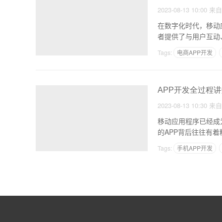
2023-08-13 10:00
来
在数字化时代，移动
者提供了与用户互动
Tags:
电商APP开发
APP开发全过程
2023-08-13 10:30
来
移动应用程序已经成
的APP背后往往有
Tags:
手机APP开发