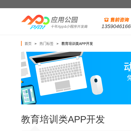
1359046166
首页
热门标签
教育培训类APP开发
>
>
教育培训类APP开发