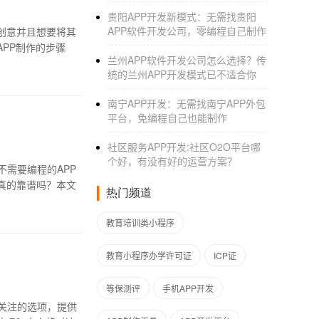
贵阳APP开发新模式：无需找贵阳
APP软件开发公司，零编程自己制作
创意并且想要将其
PP制作的步骤
兰州APP软件开发公司怎么选择？传
统的兰州APP开发模式已不适合你
南宁APP开发：无需找南宁APP外包
平台，免编程自己也能制作
社区服务APP开发:社区O2O平台哪
个好，有没有好的运营方案？
需要编程的APP
真的靠谱吗？本文
热门频道
教育培训类小程序
教育小程序办学许可证
ICP证
等保测评
手机APP开发
关注的选项，提供