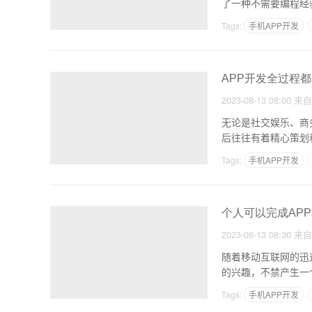
了一种不需要编程经
Tags:
手机APP开发
APP开发全过程
2023-08-13 08:00
来
无论是社交娱乐、商
后往往有着精心策划
Tags:
手机APP开发
个人可以完成AP
2023-08-13 08:30
来
随着移动互联网的迅
的兴趣，不禁产生一
Tags:
手机APP开发