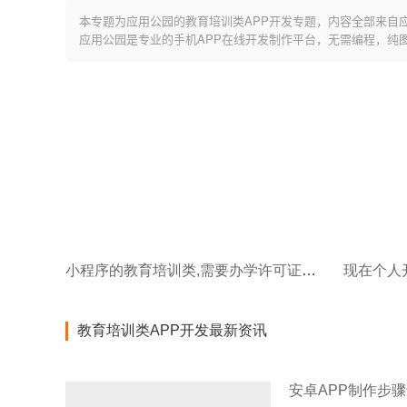
本专题为应用公园的教育培训类APP开发专题，内容全部来自
应用公园是专业的手机APP在线开发制作平台，无需编程，纯
小程序的教育培训类,需要办学许可证吗?
现在个人
教育培训类APP开发最新资讯
安卓APP制作步