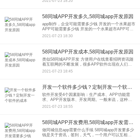
2021-07-23 18:20
APP模板开发、定制开发。
58同城APP开发多久,58同城app开发原因
app制作，企业可能需要多少钱 开发的一个水果超市
APP可能需要多少钱 开发的一个水果超市APP可能
需要多少钱1。用户注册登录：用户想在线购买水
2021-07-23 18:30
果，绑定相关支付方式。2.线上商城：水果超
58同城APP开发成本,58同城app开发原因
类似58同城APP开发 方便用户在线查看招聘资讯随
着互联网的不断发展，很多APP软件出现在人们的
生活中，找工作是人生的一道坎，尤其是目前的就
2021-07-23 18:45
业市场不容乐观。因此，人们在生活中寻找自己喜
欢的、合适的工作
开发一个软件多少钱？定制开发一个软件的成本
软件开发受4个因素影响：生产成本、APP功能需
求、APP开发版本、开发周期。一般来说，这种定
制开发的价格大概为几万到几十万不等。另外，
2021-07-23 18:55
APP还分ios系统和Android系统的，也是需要单独开
发的。
58同城APP开发费用,58同城app开发需要多少钱
做同城信息app需要什么手续 58同城app开发要多少
钱是关于资讯，签到，天气，一个用户可以互相交
流的社区。 得到你的帮助后，我会这样向你解释：