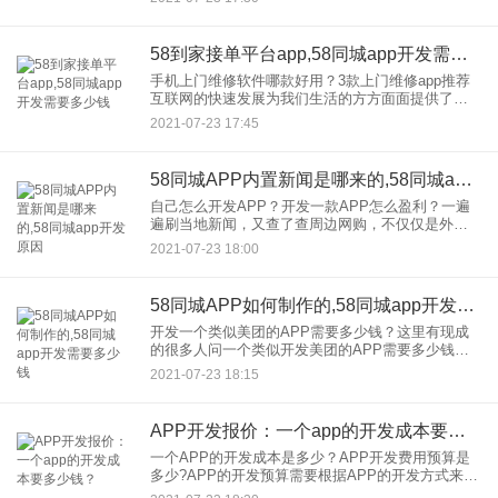
精细化和数字化，使用大数据进行运营和效率驱动
是正常的。新的外卖平
58到家接单平台app,58同城app开发需要多少钱
手机上门维修软件哪款好用？3款上门维修app推荐
互联网的快速发展为我们生活的方方面面提供了极
大的便利。让我们在不离开家的情况下命令外卖，
2021-07-23 17:45
命令打扫等等。当我们家的一些电器出现故障时，
找维修店排队就大大节
58同城APP内置新闻是哪来的,58同城app开发原因
自己怎么开发APP？开发一款APP怎么盈利？一遍
遍刷当地新闻，又查了查周边网购，不仅仅是外卖
同城咨询和同城电商，不同于传统的58同城，同城
2021-07-23 18:00
营销在移动互联网时代再次爆发。 自从有了同城电
商APP，业
58同城APP如何制作的,58同城app开发需要多少钱
开发一个类似美团的APP需要多少钱？这里有现成
的很多人问一个类似开发美团的APP需要多少钱我
在这里可以明确的告诉大家，不仅美团，58同城，
2021-07-23 18:15
今日头条、天猫、JD.COM、贴吧都是现成的，可以
直接使用。
APP开发报价：一个app的开发成本要多少钱？
一个APP的开发成本是多少？APP开发费用预算是
多少?APP的开发预算需要根据APP的开发方式来决
定。一般来说，app的开发方式分为：个人开发、