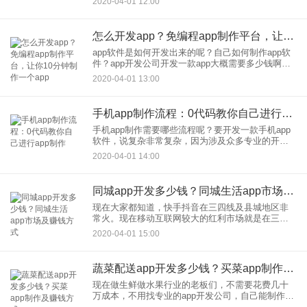
2020-04-01 12:00
如何制作呢？现在app制作可以分为3种不同的模
式，开发费
怎么开发app？免编程app制作平台，让你10分钟制作一个app
app软件是如何开发出来的呢？自己如何制作app软
件？app开发公司开发一款app大概需要多少钱啊？
如何从零把一个创意变为app产品上线？如果按照传
2020-04-01 13:00
统的编程开发模式要开发制作app，需要大量专业的
开发
手机app制作流程：0代码教你自己进行app制作
手机app制作需要哪些流程呢？要开发一款手机app
软件，说复杂非常复杂，因为涉及众多专业的开发
领域，涉及的专业开发人才包括安卓开发师、苹果
2020-04-01 14:00
iOS开发师、前端开发师、后台开发师、测试工程
师、运维人员等等
同城app开发多少钱？同城生活app市场及赚钱方式
现在大家都知道，快手抖音在三四线及县城地区非
常火。现在移动互联网较大的红利市场就是在三四
线及县城地区，一二线城市早已经饱和，而且县城
2020-04-01 15:00
市场圈层很小，文化统一，常规的互联网巨头很难
深入发展，性价比太低，所
蔬菜配送app开发多少钱？买菜app制作及赚钱方式
现在做生鲜做水果行业的老板们，不需要花费几十
万成本，不用找专业的app开发公司，自己能制作蔬
菜配送app软件了。应用公园免编程app在线制作平