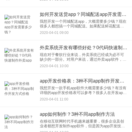
在线下单之后，由配送员直接送货上门。对消费者
来说，线上购物加
如何开发送货app？同城配送app开发需要多少钱？
我想开发一个同城配送app，大概需要多少钱？现在
很多人都想搞一个同城配送。如果配送鲜花配送医
药配送等等，通过配送软件为本地人提供上门送货
2020-04-01 09:00
的服务。在移动互联网越来越便利的今天，同城配
送app的市场越来越
外卖系统开发有哪些好处？0代码快速制作外卖app
现在对于餐饮行业来说，外卖系统已经成为必不可
缺少的一部分。对用户来说，通过外卖app软件，可
以快速查看周边的商家美食，不用跑腿，不用排队
2020-04-01 10:00
等待，通过手机app软件提前下单之后坐等送货送货
上门。对商家来说
app开发价格表：3种不同app制作开发方式价格
我想开发一款手机app软件大概需要多少钱？有没有
详细的app开发价格表可以参考？很多人在开发app
的时候，第1个问题就是想搞清楚必须开发到底要投
2020-04-01 11:00
入多少钱，但是市场上的app开发价格要比较模糊，
同样的a
app如何制作？3种不同app制作方法
在移动互联网时代手机越来越重要，很多企业及创
业者都想开发制作app软件，但是因为app开发技术
门槛比较高，很多人对app如何制作并不了解，app