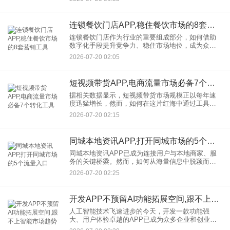
关键。以下6个经过验证的APP获客渠道，可帮助企
业精准触达目标人群
连锁餐饮门店APP,稳住餐饮市场的8套营销工具
连锁餐饮门店作为行业的重要组成部分，如何借助
数字化手段提升竞争力、稳住市场地位，成为众多
企业关注的焦点。其中，连锁餐饮门店APP作为连
2026-07-20 02:05
接消费者与品牌的关键桥梁，其营销工具的应用至
关重要。本文将详细解析
短视频带货APP,电商流量市场必备7个转化工具
据相关数据显示，短视频带货市场规模正以每年速
度迅猛增长，然而，如何在这片红海中通过工具提
升转化率，成为商家们亟待解决的核心痛点。本文
2026-07-20 02:15
深度解析短视频带货APP必备的7个转化工具，涵盖
智能创作、数据洞察、
同城本地资讯APP,打开同城市场的5个流量入口
同城本地资讯APP已成为连接用户与本地商家、服
务的关键桥梁。然而，如何从海量信息中脱颖而
出，精准触达本地用户？本文将揭秘5大核心流量入
2026-07-20 02:25
口，助你快速打开同城市场。短视频平台为同城本
地资讯APP带来了大量
开发APP不预留AI功能拓展空间,跟不上智能市场趋势
人工智能技术飞速进步的今天，开发一款功能强
大、用户体验卓越的APP已成为众多企业和创业者
的首选。然而，一个不容忽视的趋势是，开发APP