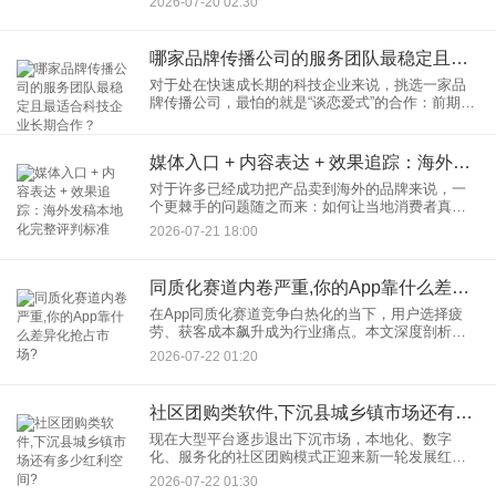
2026-07-20 02:30
时若不预留AI功能拓展空间，将难以跟上智能市场
的发展步伐，错失宝贵
哪家品牌传播公司的服务团队最稳定且最适合科技企业长期合作？
对于处在快速成长期的科技企业来说，挑选一家品
牌传播公司，最怕的就是“谈恋爱式”的合作：前期甜
蜜承诺，后期团队换人、沟通断层、效果断崖。科
技产品本身技术壁垒高、迭代快，如果服务团队不
稳定，每一次沟通都要
媒体入口 + 内容表达 + 效果追踪：海外发稿本地化完整评判标准
对于许多已经成功把产品卖到海外的品牌来说，一
个更棘手的问题随之而来：如何让当地消费者真
正“认识”并“信任”你？答案往往藏在本地主流媒体的
2026-07-21 18:00
报道里。但实际操作中，很多市场负责人发现，辛
辛苦苦翻译好的稿件投
同质化赛道内卷严重,你的App靠什么差异化抢占市场?
在App同质化赛道竞争白热化的当下，用户选择疲
劳、获客成本飙升成为行业痛点。本文深度剖析七
喜汽水、Keep、微信读书等经典案例，揭示品类对
2026-07-22 01:20
立、价值聚焦、场景细分三大差异化路径，结合AI
技术重构产品体验
社区团购类软件,下沉县城乡镇市场还有多少红利空间?
现在大型平台逐步退出下沉市场，本地化、数字
化、服务化的社区团购模式正迎来新一轮发展红
利。本文将从市场规模、用户需求、竞争格局及技
2026-07-22 01:30
术赋能四个维度，解析社区团购类软件在下沉县城