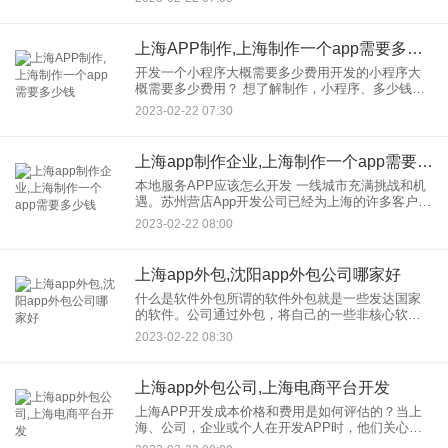
Photoshop设计平面外观的艺术家
上海APP制作,上海制作一个app需要多少钱
开发一个小程序大概需要多少费用开发的小程序大
概需要多少费用？ 想了解制作，小程序、多少钱的
朋友，大多担心被一些上海、小程序开发、公司，
2023-02-22 07:30
骗了，小程序开发市场比较混乱。引语之间也有很
大的差距。有的可以
上海app制作企业,上海制作一个app需要多少钱
本地服务APP应该怎么开发 一线城市充满挑战和机
遇。苏州营店App开发公司已经为上海的许多客户提
供了服务，包括成熟的合作伙伴和年轻的企业家，
2023-02-22 08:00
并带有一丝灵感或奇思妙想。他们有的想做
JD.COM、美团、拼
上海app外包,沈阳app外包公司哪家好
什么是软件外包所谓的软件外包就是一些发达国家
的软件。公司通过外包，将自己的一些非核心软件
项目交给人力资源成本相对较低的国家开发，公
2023-02-22 08:30
司，以降低开发的软件成本众所周知，软件开发
70%的成本是人力资源成本，
上海app外包公司,上海电商平台开发
上海APP开发成本价格和费用是如何评估的？当上
海、公司，企业或个人在开发APP时，他们关心的
一个问题是将开发应用到APP的成本。“开发的一款