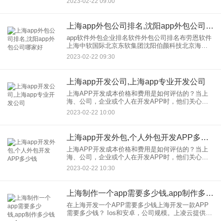
2023-02-22 09:00
app需要多少钱，外包，的app定价是多少，外
包？"的手机A
上海app外包公司排名,沈阳app外包公司哪家好
app软件外包企业排名软件外包公司排名布劳恩软件
上海中软国际北京东软集团沈阳伯颜科技北京海辉
软件大连百威科技上海浙江大学网新杭州奥博田杰
2023-02-22 09:30
北京Inspur济南软通动力北京福瑞博德深圳信必优北
京会展科技深
上海app开发公司,上海app专业开发公司
上海APP开发成本价格和费用是如何评估的？当上
海、公司，企业或个人在开发APP时，他们关心的
一个问题是将开发应用到APP的成本。“开发的一款
2023-02-22 10:00
app需要多少钱，外包，的app定价是多少，外
包？"的手机A
上海app开发外包,个人外包开发APP多少钱
上海APP开发成本价格和费用是如何评估的？当上
海、公司，企业或个人在开发APP时，他们关心的
一个问题是将开发应用到APP的成本。“开发的一款
2023-02-22 10:30
app需要多少钱，外包，的app定价是多少，外
包？"的手机A
上海制作一个app需要多少钱,app制作多少钱一个
在上海开发一个APP需要多少钱上海开发一款APP
需要多少钱？ Ios和安卓，公司规模。上凌云提供专
业的软件制作服务。 无论是初创的企业还是传统的