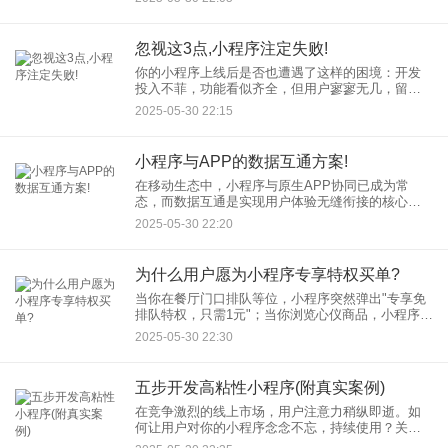
越加越多，效果却越来越差。问题出在哪？核心在
于混淆了“功能堆
忽视这3点,小程序注定失败!
你的小程序上线后是否也遭遇了这样的困境：开发
投入不菲，功能看似齐全，但用户寥寥无几，留存
惨淡，最终沦为“僵尸应用”？问题往往不在技术本
2025-05-30 22:15
身，而是忽略了更关键的底层逻辑。忽视以下三
点，小程序很难逃脱失败的
小程序与APP的数据互通方案!
在移动生态中，小程序与原生APP协同已成为常
态，而数据互通是实现用户体验无缝衔接的核心挑
战。本文将深入探讨五种主流方案： 🔑 一、统一用
2025-05-30 22:20
户身份体系（基础） OpenID绑定机制：利用微信
为什么用户愿为小程序专享特权买单?
当你在餐厅门口排队等位，小程序突然弹出"专享免
排队特权，只需1元"；当你浏览心仪商品，小程序提
示"会员专享价直降50元"——这些小程序专享特权，
2025-05-30 22:30
正悄然撬开用户的钱包。数据说话：某头部餐饮品
牌上线小程序
五步开发高粘性小程序(附真实案例)
在竞争激烈的线上市场，用户注意力稍纵即逝。如
何让用户对你的小程序念念不忘，持续使用？关键
在于构建用户粘性。遵循以下五步科学方法论，结