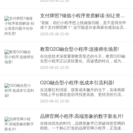
2025-05-30 22:35
合已验证的成功小程序案例，打造真正留住用户的
产品：
支付牌照?储值小程序资质解读-别让资质问题卡住你的生意!
“老板，咱们小程序想上线储值功能，是不是得先申
请个支付牌照啊？” 这可能是许多商家在规划会员储
值体系时，最常陷入的误区之一。支付牌照（也叫
2025-05-30 22:45
《支付业务许可证》）由国家央行颁发，监管的是
像支付宝、微信支付
教育O2O融合型小程序:连接师生场景!
在信息技术深度重塑教育形态的今天，教育O2O融
合型小程序正以其轻量化、高渗透的特点，成为连
接线上（Online）资源与线下（Offline）教学场景的
2025-06-01 22:25
关键纽带，为师生搭建起前所未有的高效互动桥
梁。
O2O融合型小程序:低成本引流利器!
在流量红利消退、获客成本飙升的当下，实体商家
与线上平台都在急切寻找更高效、更经济的引流方
式。O2O融合型小程序，正以其独特的“线上线下无
2025-06-01 22:30
缝衔接”能力，成为商家突破流量困境、实现低成本
引流的强大工具！
品牌官网小程序:高端形象的数字新名片!
在移动优先的时代，品牌形象早已突破传统官网的
桎梏。一个精心打造的品牌官网小程序，正迅速成
为企业展示高端形象、连接用户的核心数字阵地。