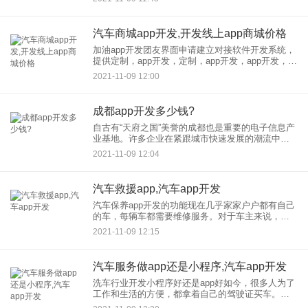
始涌现。对于想买二手车但不知道选哪个二手车app
软件的用户
汽车商城app开发,开发线上app商城价格
加油app开发团友界面申请建立对接软件开发系统，
提供定制，app开发，定制，app开发，app开发，各
种优惠加油网络汽车加油的大趋势，并随时寻找优
2021-11-09 12:00
质惠的加油站。 打折加油：一键加油，全民使用，
快捷
成都app开发多少钱?
自古有“天府之国”美誉的成都也是重要的电子信息产
业基地。许多企业在紧跟城市快速发展的潮流中逐
步都有了app开发的需求，那么在成都app开发多少
2021-11-09 12:04
钱呢？ 成都a
汽车救援app,汽车app开发
汽车保养app开发的功能现在几乎家家户户都有自己
的车，每辆车都需要维修服务。对于车主来说，便
捷专业的汽车维修服务非常重要。汽车维修APP的
2021-11-09 12:15
开发顺应了这一趋势。让我们来看看我们汽车维修
应用的开发功能介绍
汽车服务做app还是小程序,汽车app开发
洗车行业开发小程序好还是app好如今，很多人为了
工作和生活的方便，都拿着自己的驾驶证买车。对
于有车的人来说，定期洗车是日常生活中常见的事