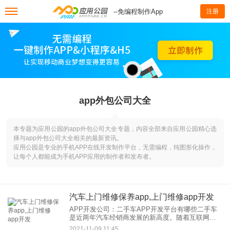
--免编程制作App
注册
app外包公司大全
本专题为应用公园的app外包公司大全专题，内容全部来自应用公园精心选
择与app外包公司大全相关的最新资讯。
应用公园是专业的手机APP在线开发制作平台，无需编程，纯图形化操作，
让每个人都能成为手机APP应用的制作者和发布者。
汽车上门维修保养app,上门维修app开发
APP开发公司：二手车APP开发平台有哪些二手车
是近两年汽车经销商发展的新高度。随着互联网模
式的发展，二手车app应运而生，各种二手车app开
2021-11-09 11:45