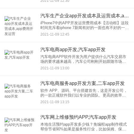
2021-11-09 12:30
情。小程序可以用在洗车行业和汽车美容行业吗？
在企业用app好还是
汽车生产企业app开发成本及运营成本,app费用开发运营
iPhone7中的APP开发运营费用成本【活动框】这段
时间充斥着iphone 7新闻有好的一面也有不好的一
面。可以说众说纷纭。然而，iPhone7的发布却成为
2021-11-09 12:45
众多果粉关注的焦点。说到苹果就不能不说到
汽车电商app开发,汽车app开发
汽车电商APP软件开发为用户提供什么汽车交易市
场的要求越来越高，汽车公司刚刚开始跟随市场需
求开发汽车电商开发APP软件，让客户根据线上平
2021-11-09 13:00
台获取大量功能版块。 一、汽车电商APP软件开发
简介
汽车电商服务app开发方案,二车app开发
软件 APP、源码、平台搭建首先，这是开发公司，
的一款正规软件我们以专业的团队、更高的效率、
更好的服务对待每一位客户。接下来，我将向您展
2021-11-09 13:15
示对我们公司的良好了解，它原名永源科技，于
2021年1月首次成立
汽车网上维修预约APP,汽车app开发
本地生活预约app开发多少钱？免编程app制作模式
帮你节省90%如果是服务性行业，比如保姆、保健
按摩、美容院行业，肯定会遇到这样的问题。店里