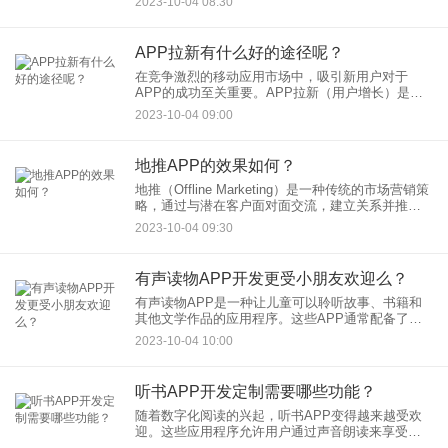
2023-10-04 08:30
管鸿蒙系统的设计灵感和某些技术元素可能与安卓
相似，但鸿蒙系统
APP拉新有什么好的途径呢？
在竞争激烈的移动应用市场中，吸引新用户对于
APP的成功至关重要。APP拉新（用户增长）是一
个持续的挑战，但通过采用一些好的途径和策略，
2023-10-04 09:00
可以有效地吸引新用户。以下是一些值得考虑的好
方法：
地推APP的效果如何？
地推（Offline Marketing）是一种传统的市场营销策
略，通过与潜在客户面对面交流，建立关系并推销
产品或服务。然而，随着移动技术的不断发展，地
2023-10-04 09:30
推也逐渐融合了数字元素，从而诞生了地推APP。
那
有声读物APP开发更受小朋友欢迎么？
有声读物APP是一种让儿童可以聆听故事、书籍和
其他文学作品的应用程序。这些APP通常配备了声
音效果、音乐、角色扮演和动画等元素，以吸引小
2023-10-04 10:00
朋友的注意力。那么，有声读物APP开发是否更受
小朋友欢迎呢？让我
听书APP开发定制需要哪些功能？
随着数字化阅读的兴起，听书APP变得越来越受欢
迎。这些应用程序允许用户通过声音朗读来享受书
籍、文章和其他文本内容。如果您计划开发一款听