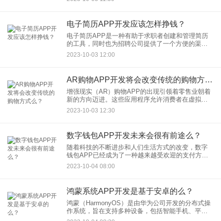
的软件产品。那么，APP敏捷开发到底是什么意思
呢？
电子简历APP开发应该怎样挣钱？
电子简历APP是一种有助于求职者创建和管理简历
的工具，同时也为招聘公司提供了一个方便的渠道
来寻找合适的人才。要让这类APP盈利，开发者需
2023-10-03 12:00
要采取一些策略和模式来获得收入。以下是一些电
子简历APP开发应该
AR购物APP开发将会改变传统的购物方式么？
增强现实（AR）购物APP的出现引领着零售业朝着
新的方向迈进。这些应用程序允许消费者在虚拟世
界中进行购物体验，将数字元素融入到物理店铺
2023-10-03 12:30
中，可能会对传统的购物方式产生深远的影响。那
么，AR购物APP是否
数字钱包APP开发未来会很有前途么？
随着科技的不断进步和人们生活方式的改变，数字
钱包APP已经成为了一种越来越受欢迎的支付方
式。那么，数字钱包APP开发未来是否会很有前途
2023-10-04 08:00
呢？让我们来探讨一下：
鸿蒙系统APP开发是基于安卓的么？
鸿蒙（HarmonyOS）是由华为公司开发的分布式操
作系统，旨在支持多种设备，包括智能手机、平板
电脑、智能电视、智能手表、汽车娱乐系统等。尽