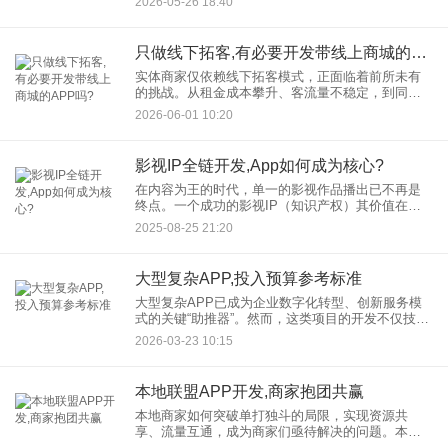
2026-05-26 18:40
善的搭建裂变营销体系，商家能够激发老用户的社
交潜力，让产品信息像b
只做线下拓客,有必要开发带线上商城的APP吗?
实体商家仅依赖线下拓客模式，正面临着前所未有
的挑战。从租金成本攀升、客流量不稳定，到同质
化竞争加剧，传统线下拓客的局限性日益凸显。那
2026-06-01 10:20
么，实体商家是否有必要开发带线上商城的APP，
开辟新的拓客渠道呢？答
影视IP全链开发,App如何成为核心?
在内容为王的时代，单一的影视作品播出已不再是
终点。一个成功的影视IP（知识产权）其价值在于
能否进行影视IP全链开发，即从单一的剧集或电
2025-08-25 21:20
影，延伸至游戏、动漫、文学、实景娱乐、衍生品
等多元业态，形成一个完
大型复杂APP,投入预算参考标准
大型复杂APP已成为企业数字化转型、创新服务模
式的关键“助推器”。然而，这类项目的开发不仅技术
难度高，预算规划也往往让许多企业头疼不已。大
2026-03-23 10:15
型复杂APP开发预算标准究竟如何制定？本文将从
多个维度为您详细
本地联盟APP开发,商家抱团共赢
本地商家如何突破单打独斗的局限，实现资源共
享、流量互通，成为商家们亟待解决的问题。本地
联盟APP开发，作为破局的关键，正逐渐受到商家