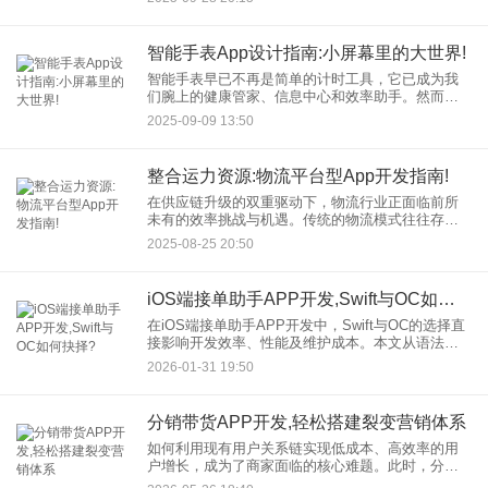
从实战角度，拆解多语言App开发的国际化路径，助
你打造真正“
智能手表App设计指南:小屏幕里的大世界!
智能手表早已不再是简单的计时工具，它已成为我
们腕上的健康管家、信息中心和效率助手。然而，
面对这块仅有手机十几分之一大小的屏幕，如何为
2025-09-09 13:50
用户呈现一个清晰、高效且愉悦的体验，对每一位
设计师和开发者而言都是巨
整合运力资源:物流平台型App开发指南!
在供应链升级的双重驱动下，物流行业正面临前所
未有的效率挑战与机遇。传统的物流模式往往存在
信息不对称、运力分散、资源利用率低等痛点。因
2025-08-25 20:50
此，通过技术手段整合社会零散运力资源，构建一
个高效、透明的平台，成为
iOS端接单助手APP开发,Swift与OC如何抉择?
在iOS端接单助手APP开发中，Swift与OC的选择直
接影响开发效率、性能及维护成本。本文从语法特
性、生态支持、开发效率、性能优化等维度深度对
2026-01-31 19:50
比，结合实际案例解析技术选型策略，助开发者精
准决策。
分销带货APP开发,轻松搭建裂变营销体系
如何利用现有用户关系链实现低成本、高效率的用
户增长，成为了商家面临的核心难题。此时，分销
带货APP开发成为了破局的关键。通过构建一套完