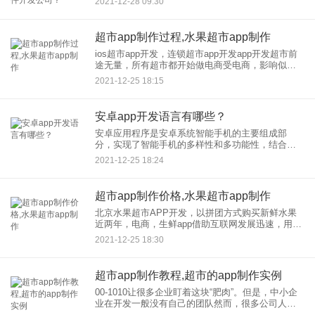
2021-12-28 09:30
发需求旺盛，那你知道北京软件开发需要注意什么
吗？如何选择靠谱的北
超市app制作过程,水果超市app制作
ios超市app开发，连锁超市app开发app开发超市前
途无量，所有超市都开始做电商受电商，影响似乎
还是没有缓冲。从家乐福、永辉、大润发(飞牛网)、
2021-12-25 18:15
安百里到吴梅，他们都有自己的独立性。 App，
安卓app开发语言有哪些？
安卓应用程序是安卓系统智能手机的主要组成部
分，实现了智能手机的多样性和多功能性，结合了
办公功能、娱乐功能、实用生活功能等,并受到人们
2021-12-25 18:24
的广泛喜爱。Java语言较大的特点就是提高了软件
的交互可能性。安卓手
超市app制作价格,水果超市app制作
北京水果超市APP开发，以拼团方式购买新鲜水果
近两年，电商，生鲜app借助互联网发展迅速，用户
平台反响较佳，但这类软件尚未形成相对完善的体
2021-12-25 18:30
系，因此进入市场盈利并没有那么难。因此，北京
水果超市App开发
超市app制作教程,超市的app制作实例
00-1010让很多企业盯着这块“肥肉”。但是，中小企
业在开发一般没有自己的团队然而，很多公司人无
法接受高价格，这么简单的在线app制作软件和app