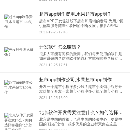
便利。其中之一就是线上超市App开发，用户可以在
线购买各种商品
超市app制作费用,水果超市app制作
超市APP开发促进线下超市和店铺的发展 为用户提
供配送服务随着互联网的不断发展，很多APP应用
出现在人们的生活中，给人们的生活带来了一定的
2021-12-25 17:45
便利。其中之一就是线上超市App开发，用户可以在
线购买各种商品
开发软件怎么赚钱？
很多人可能有同样的疑问，我们每天使用的软件是
如何赚钱的？这些软件的盈利方式有哪些？移动互
联网的快速发展也推动了移动应用的发展，一些品
2021-12-25 17:51
牌、视频、工具、电商app应运而生。那么这些软件
app是如何产生收入
超市app制作公司,水果超市app制作
开发一个超市小程序多少钱？超市小卖铺小程序开
发价格？开发一家超市小程序多少钱？超市小程序
开发价格？店 刚刚上市一年多的小程序，价格，没
2021-12-25 18:00
有市场。虽然各地涌现了很多开发平台(一些公司平
台，一些个人团队
北京软件开发需要注意什么？如何选择靠谱的北京软件开发公司？
北京是中国的首都，也是中国的经济中心，更是中
国的“硅谷”之地，很多优秀的企业都聚集在这里，包
括很多软件开发公司。在北京这一线城市，软件开