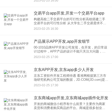
2023-02-25 16:00
开发，二手车交易源码建设。 核心：本文转载于网
络
交易平台app开发,开发一个交易平台app
构建高校二手交易平台的可行性分析高校搭建二手
交易平台的可行性分析 从大学生二手交易需求不断
增加，以及高校现有跳蚤市场无法满足大学生二手
2023-02-25 16:30
交易的事实来看 (本文共1页) 阅读全文 随
产品展示APP开发,app开发细节
00-1010品牌APP开发公司发现，在开发，的日常设
计过程中，APP产品的设计不能只关注大问题，而
忽略小问题，甚至看似无关紧要的细节都可能影响
2023-02-25 17:00
整个产品的质量，所以无论是APP开发人员还是产
品经理都应
京东APP开发,京东app多少人开发
京东工资软件开发工程师待遇 看准网根据第三方市
场研究机构公司艾瑞的数据，JD.COM(JD.com)是中
国在电商，较大的自营企业，2021年在中国自营电
2023-02-25 17:30
商市场的市场份额为49%。目前，JD.COM集团
京东商城app开发,京东商城app插件化开发
开发的商城微信小程序有什么前景？主要作为商家
卖货和消费者购买商品的平台。商城是很多创业者
在电商创业时选择网店产品推广和视频营销的重要