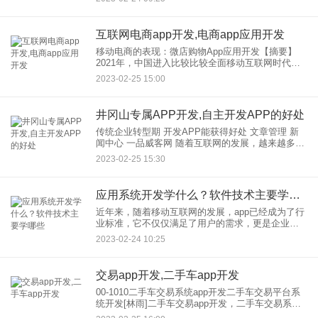
和框架，其中最重要的是开发语言和框架。那么小
程序开发需要什么语言呢？
互联网电商app开发,电商app应用开发
移动电商的表现：微店购物App应用开发【摘要】
2021年，中国进入比较比较全面移动互联网时代，
与此同时，移动电商成为互联网行业热的词。然
2023-02-25 15:00
而，移动电商直到2021年才被提出。自从互联网上
的电子商务兴起以
井冈山专属APP开发,自主开发APP的好处
传统企业转型期 开发APP能获得好处 文章管理 新
闻中心 一品威客网 随着互联网的发展，越来越多的
传统企业转型互联网需要生存和发展。然后边肖会
2023-02-25 15:30
分析传统企业开发APP的好处。 为数不多
应用系统开发学什么？软件技术主要学哪些
近年来，随着移动互联网的发展，app已经成为了行
业标准，它不仅仅满足了用户的需求，更是企业用
来拓展客户群和提升市场份额的重要工具。同时，
2023-02-24 10:25
应用软件开发也是一个不断发展的过程，它的技术
要求也是越来越高。那
交易app开发,二手车app开发
00-1010二手车交易系统app开发二手车交易平台系
统开发[林雨]二手车交易app开发，二手车交易系统
开发，二手车交易软件开发，二手车交易源码系统